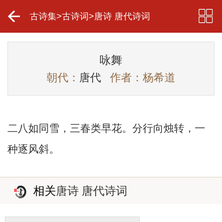
古诗集
>
古诗词
>
唐诗 唐代诗词
咏舞
朝代：
唐代
作者：杨希道
二八如同雪，三春类早花。分行向烛转，一
种逐风斜。
相关
唐诗 唐代诗词