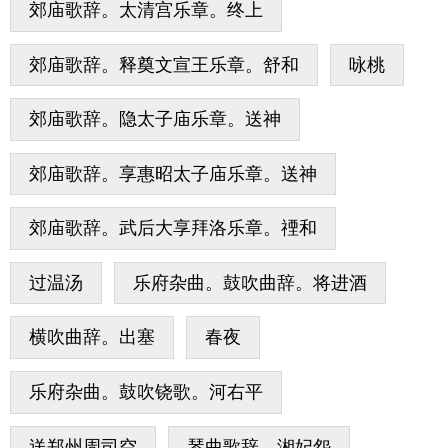
郊庙歌辞。太清宫乐章。终上
郊庙歌辞。释奠文宣王乐章。舒和
咏桃
郊庙歌辞。隐太子庙乐章。送神
郊庙歌辞。享惠昭太子庙乐章。送神
郊庙歌辞。武后大享拜洛乐章。禋和
过温汤
乐府杂曲。鼓吹曲辞。将进酒
横吹曲辞。出塞
春夜
乐府杂曲。鼓吹铙歌。河右平
送郑州周司空
琴曲歌辞。湘妃怨