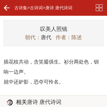
古诗集
>
古诗词
>
唐诗 唐代诗词
叹美人照镜
朝代：
唐代
作者：陈述
插花枝共动，含笑靥俱生。衫分两处色，钏
响一边声。
就中还妒影，恐夺可怜名。
相关
唐诗 唐代诗词