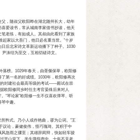
丧父，随叔父欧阳晔在湖北随州长大，幼年
幼喜爱读书，常从城南李家借书抄读，他天
文笔老练，有如成人。其叔由此看到了家族
唯起家以大吾门，他日必名重当世。”十岁
日后北宋诗文革新运动播下了种子。1030
臣、尹洙结为至交，互相切磋诗文。
外落榜。1029年春天，由胥偃保举，欧阳修
了第一名的好成绩。1030年，欧阳修再次
持的封建社会最高等级的考试——殿试在崇
。据欧阳修同乡时任主考官晏殊后来对人
。“琴论家”欧阳修一生不仅喜欢弹琴、听
得琴中趣。
世所矜式。乃小人或作艳曲，谬为公词。”王
于议论，豪健俊伟，怪巧瑰琦。其积于中
飘风急雨之骤至；其雄辞闳辩，快如轻车骏
三过平山堂下，半生弹指声中。十年不见老