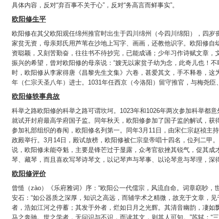
具体内容，反对“弃百事不关于心”，反对“务高言而鲜事实”。
欧阳修生平
欧阳修在其父欧阳观任绵州推官时出生于四川绵州（今四川绵阳），四岁
家贫无资，母亲郑氏用芦苇在沙地上写字、画画，还教他识字。欧阳修自
资聪颖，又刻苦勤奋，往往书不待抄完，已能成诵；少年习作诗赋文章，
振兴的希望，曾对欧阳修的母亲说：“嫂无以家贫子幼为念，此奇儿也！不
时，欧阳修从李家得唐《昌黎先生文集》六卷，甚爱其文，手不释卷，这为
年（仁宗天圣八年）进士。1031年任西京（今洛阳）留守推官，与梅尧
欧阳修轶事典故
科举之路欧阳修的科举之路可谓坎坷。1023年和1026年两次参加科举都意
就试开封府最高学府国子监。同年秋天，欧阳修参加了国子监的解试，获得
参加礼部组织的春闱，欧阳修名列第一。同年3月11日，由宋仁宗赵祯主
政殿举行。3月14日，殿试放榜，欧阳修被仁宗皇帝唱十四名，位列二甲
说，欧阳修未能夺魁，主要是锋芒过于显露，众考官欲挫其锐气，促其成才
琴、藏琴，而且喜欢写琴诗琴文，以记琴声与琴事、以论琴意与琴理，深
欧阳修评价
曾慥（zào）《乐府雅词》序：“欧阳公一代儒宗，风流自命。词章窈眇，
安石：“如公器质之深厚，知识之高远，而辅学术之精微，故充于文章，见
者，浩如江河之停蓄；其发于外者，烂如日月之光辉。其清音幽韵，凄如
马之奔驰。世之学者，无问识与不识，而读其文，则其人可知。”苏轼：“