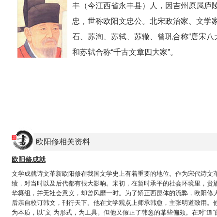
丰（今江西省永丰县）人，因吉州原属庐陵
忠，世称欧阳文忠公。北宋政治家、文学
石、苏洵、苏轼、苏辙、曾巩合称“唐宋八
和苏轼合称“千古文章四大家”。
欧阳修相关资料
欧阳修成就
文学成就诗文革新欧阳修在我国文学史上有着重要的地位。作为宋代诗文
绩，对当时以及后代都有很大影响。宋初，在暂时承平的社会环境里，贵
华纂组，并无社会意义，却曾风靡一时。为了矫正西昆体的流弊，欧阳修
后亲自校订韩文，刊行天下。他在文学观点上师承韩愈，主张明道致用。他
为本质，以“文”为形式，为工具。但他又假正了韩愈的某些偏颇。在对“道”的