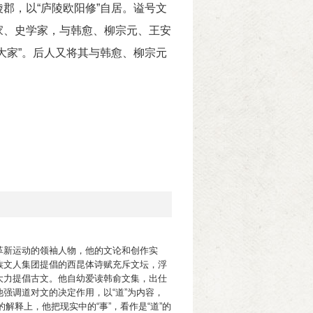
郡，以“庐陵欧阳修”自居。谥号文
家、史学家，与韩愈、柳宗元、王安
大家”。后人又将其与韩愈、柳宗元
革新运动的领袖人物，他的文论和创作实
族文人集团提倡的西昆体诗赋充斥文坛，浮
大力提倡古文。他自幼爱读韩俞文集，出仕
强调道对文的决定作用，以“道”为内容，
解释上，他把现实中的“事”，看作是“道”的