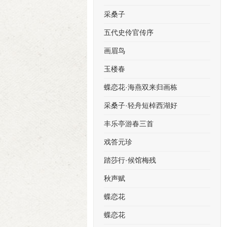
采桑子
五代史伶官传序
画眉鸟
玉楼春
蝶恋花·海燕双来归画栋
采桑子·轻舟短棹西湖好
丰乐亭游春三首
戏答元珍
踏莎行·候馆梅残
秋声赋
蝶恋花
蝶恋花