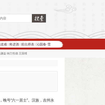
蜀道难
将进酒
前出师表
沁园春·雪
|
|
|
钱谦益
纳兰性德
王国维
翁，晚号“六一居士”。汉族，吉州永