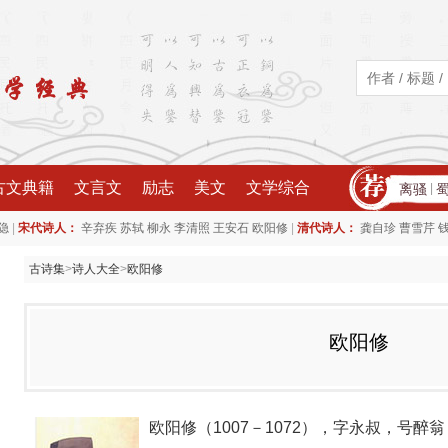
古文典籍
文言文
励志
美文
文学综合
离骚
|
|
|
隐
宋代诗人：
辛弃疾
苏轼
柳永
李清照
王安石
欧阳修
清代诗人：
龚自珍
曹雪芹
古诗集
>
诗人大全
>
欧阳修
欧阳修
欧阳修（1007－1072），字永叔，号醉