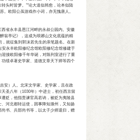
转头时皆梦。”“论大道似韩愈，论本似陆
于苏。欧阳公虽游戏作小词，亦无愧唐人。
江西省永丰县恩江河畔的永叔公园内。安徽
《醉翁亭记》，这成为琅琊山文化底蕴的精
初，就征集到郭沫若先生的亲笔题名。在新
吉安永丰欧阳修纪念馆欧阳修纪念馆修建于
年，为迎接欧阳修千年华诞，对陈列室进行了重
、功绩卓著史学家、道德文章天下师等四个
江西吉安）人。北宋文学家、史学家，且在政
天圣八年（1030年）中进士，初任西京留
事遭贬，他指责谏官高若讷，被贬为夷陵县
士、河北都转运使，因事降知滁州，又知扬
部尚书、兵部尚书等，以太子少师退归，赠