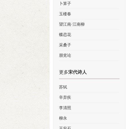
卜算子
玉楼春
望江南·江南柳
蝶恋花
采桑子
朋党论
更多
宋代诗人
苏轼
辛弃疾
李清照
柳永
王安石