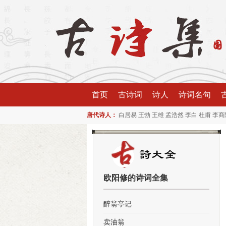
首页
古诗词
诗人
诗词名句
唐代诗人：
白居易
王勃
王维
孟浩然
李白
杜甫
李商
欧阳修的诗词全集
醉翁亭记
卖油翁