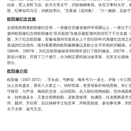
仙翁，壁上龙蛇飞动。欲吊文章太守，仍歌杨柳春风。休言万事转头空，未
贽，纪事似司马迁，诗赋似李白。”尤展成《花间集》：“六一婉丽，实妙
欧阳修纪念设施
全国现有两座欧阳修纪念馆，一座建在安徽省滁州市琅琊山上，一座位于
滁州欧阳修纪念馆欧阳修在“庆历新政”失败后被贬滁州其间写下千古名篇
髓，为了纪念欧阳修，安徽省滁州市政府从上个世纪60年代筹建纪念馆之
落成的纪念馆内，陈列着重塑的欧阳修雕像以及欧公生平所画的30幅画。
1984年。1997年，为纪念欧阳修诞辰990周年进行了陈列修改。2007
新设计规划，开辟了三个展厅，分为刚正爱民政治改革家、北宋文坛领袖
部分。
欧阳修介绍
欧阳修（1007-1072），字永叔，号醉翁，晚年号六一居士。庐陵（今
治上负有盛名，唐宋八大家之一。幼时而孤，有贤母荻杆画地育教。宋仁宗
守推官，与尹洙、梅尧臣交游，以诗唱和。后入朝任馆阁校勘，范仲淹因
令，转乾德县令，又复任馆阁校勘，进集贤校理、知谏院，任龙图阁直学
州、颍州、开封府，后以翰林学士知贡举，拜枢密副使、参知事先事、刑
太子太师，谥号文忠。