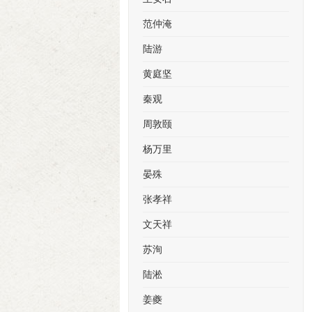
范仲淹
陆游
黄庭坚
秦观
周敦颐
杨万里
晏殊
张孝祥
文天祥
苏洵
陆淞
姜夔