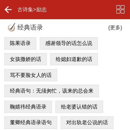
古诗集
>
励志
经典语录
{更多}
陈果语录
感谢领导的话怎么说
女孩撒娇的话
给媳妇道歉的话
骂不要脸女人的话
经典语句：无须匆忙，该来的总会来
鞠婧祎经典语录
给老婆认错的话
董卿经典语录语句
对出轨老公说的话