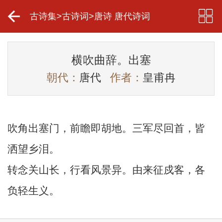
古诗集
>
古诗词
>
唐诗 唐代诗词
横吹曲辞。出塞
朝代：
唐代
作者：
皇甫冉
吹角出塞门，前瞻即胡地。三军尽回首，皆
洒望乡泪。
转念关山长，行看风景异。由来征戍客，各
负轻生义。