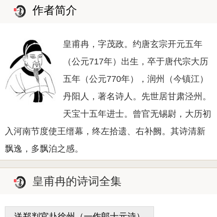
作者简介
皇甫冉，字茂政。约唐玄宗开元五年
（公元717年）出生，卒于唐代宗大历
五年（公元770年），润州（今镇江）
丹阳人，著名诗人。先世居甘肃泾州。
天宝十五年进士。曾官无锡尉，大历初
入河南节度使王缙幕，终左拾遗、右补阙。其诗清新
飘逸，多飘泊之感。
皇甫冉的诗词全集
送郑判官赴徐州（一作郎士元诗）