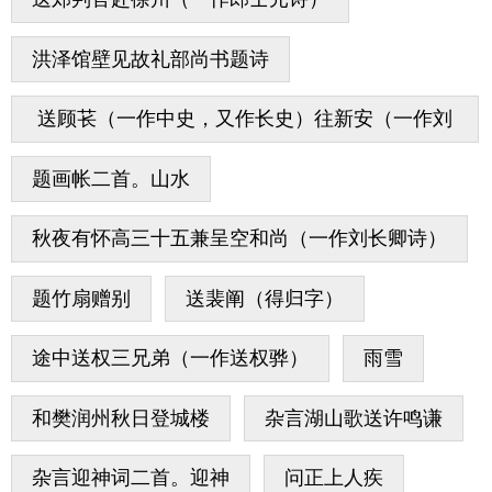
洪泽馆壁见故礼部尚书题诗
送顾苌（一作中史，又作长史）往新安（一作刘
长卿诗）
题画帐二首。山水
秋夜有怀高三十五兼呈空和尚（一作刘长卿诗）
题竹扇赠别
送裴阐（得归字）
途中送权三兄弟（一作送权骅）
雨雪
和樊润州秋日登城楼
杂言湖山歌送许鸣谦
杂言迎神词二首。迎神
问正上人疾