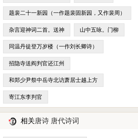
题裴二十一新园（一作题裴固新园，又作裴周）
杂言迎神词二首。送神
山中五咏。门柳
同温丹徒登万岁楼（一作刘长卿诗）
招隐寺送阎判官还江州
和郑少尹祭中岳寺北访萧居士越上方
寄江东李判官
相关
唐诗 唐代诗词