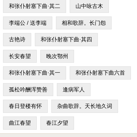
和张仆射塞下曲·其二
山中咏古木
李端公 / 送李端
相和歌辞。长门怨
古艳诗
和张仆射塞下曲·其四
长安春望
晚次鄂州
和张仆射塞下曲·其一
和张仆射塞下曲六首
孤松吟酬浑赞善
逢病军人
春日登楼有怀
杂曲歌辞。天长地久词
曲江春望
春江夕望