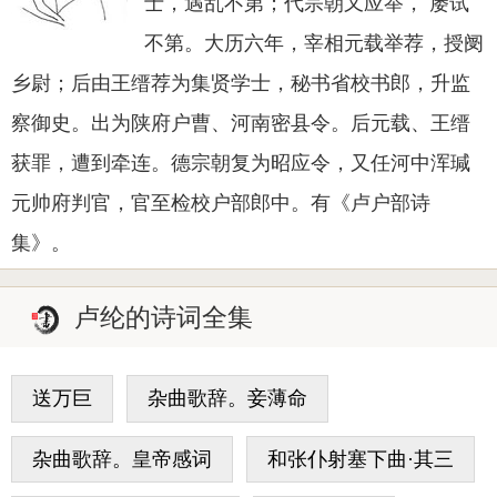
士，遇乱不第；代宗朝又应举， 屡试
不第。大历六年，宰相元载举荐，授阌
乡尉；后由王缙荐为集贤学士，秘书省校书郎，升监
察御史。出为陕府户曹、河南密县令。后元载、王缙
获罪，遭到牵连。德宗朝复为昭应令，又任河中浑瑊
元帅府判官，官至检校户部郎中。有《卢户部诗
集》。
卢纶的诗词全集
送万巨
杂曲歌辞。妾薄命
杂曲歌辞。皇帝感词
和张仆射塞下曲·其三