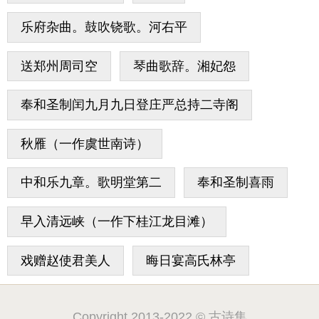
乐府杂曲。鼓吹铙歌。河右平
送郑州周司空
琴曲歌辞。湘妃怨
奉和圣制闰九月九日登庄严总持二寺阁
秋雁（一作虞世南诗）
中和乐九章。歌明堂第二
奉和圣制喜雨
早入清远峡（一作下桂江龙目滩）
戏赠赵使君美人
晦日宴高氏林亭
Copyright 2013-2022 © 古诗集