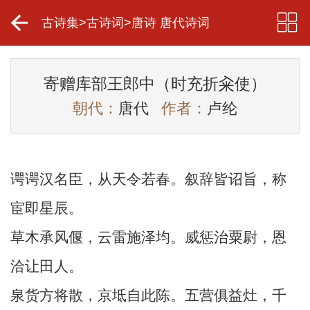
古诗集
>
古诗词
>
唐诗 唐代诗词
寄赠库部王郎中（时充折籴使）
朝代：
唐代
作者：
卢纶
谔谔汉名臣，从天令若春。叙辞皆诏旨，称
宦即星辰。
草木承风偃，云雷施泽均。威惩治粟尉，恩
洽让田人。
泉货方将散，京坻自此陈。五营俱益灶，千