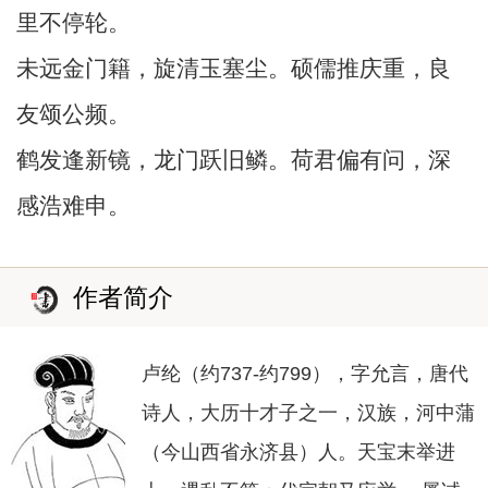
里不停轮。
未远金门籍，旋清玉塞尘。硕儒推庆重，良
友颂公频。
鹤发逢新镜，龙门跃旧鳞。荷君偏有问，深
感浩难申。
作者简介
卢纶（约737-约799），字允言，唐代
诗人，大历十才子之一，汉族，河中蒲
（今山西省永济县）人。天宝末举进