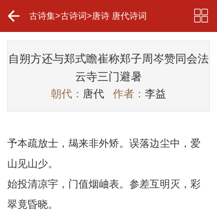
古诗集
>
古诗词
>
唐诗 唐代诗词
自朔方还与郑式瞻崔称郑子周岑赞同会法
云寺三门避暑
朝代：
唐代
作者：
李益
予本疏放士，朅来非外矫。误落边尘中，爱
山见山少。
始投清凉宇，门值烟岫表。参差互明灭，彩
翠竟昏晓。