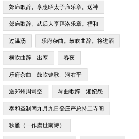
郊庙歌辞。享惠昭太子庙乐章。送神
郊庙歌辞。武后大享拜洛乐章。禋和
过温汤
乐府杂曲。鼓吹曲辞。将进酒
横吹曲辞。出塞
春夜
乐府杂曲。鼓吹铙歌。河右平
送郑州周司空
琴曲歌辞。湘妃怨
奉和圣制闰九月九日登庄严总持二寺阁
秋雁（一作虞世南诗）