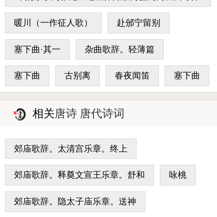
中书
暖川（一作征人歌）
赴邠宁留别
塞下曲·其一
杂曲歌辞。轻薄篇
塞下曲
古别离
春夜闻笛
塞下曲
相关
唐诗 唐代诗词
郊庙歌辞。太清宫乐章。终上
郊庙歌辞。释奠文宣王乐章。舒和
咏桃
郊庙歌辞。隐太子庙乐章。送神