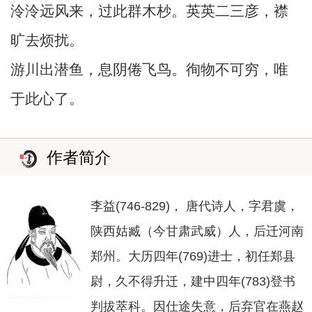
泠泠远风来，过此群木杪。英英二三彦，襟
旷去烦扰。
游川出潜鱼，息阴倦飞鸟。徇物不可穷，唯
于此心了。
作者简介
李益(746-829)， 唐代诗人，字君虞，
陕西姑臧（今甘肃武威）人，后迁河南
郑州。大历四年(769)进士，初任郑县
尉，久不得升迁，建中四年(783)登书
判拔萃科。因仕途失意，后弃官在燕赵