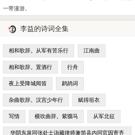
一带漫游。
李益的诗词全集
相和歌辞。从军有苦乐行
江南曲
相和歌辞。置酒行
行舟
夜上受降城闻笛
鹧鸪词
杂曲歌辞。汉宫少年行
赋得垣衣
写情
横吹曲辞。紫骝马
从军北征
华阴东泉同张处士诣藏律师兼简县内同官因寄齐