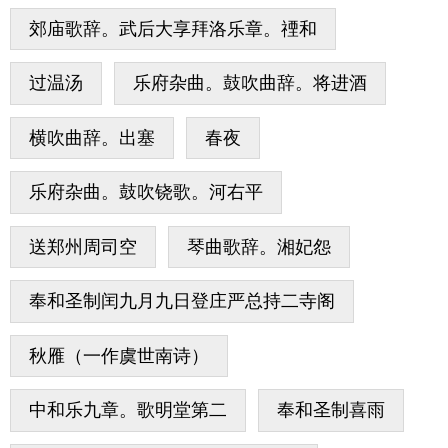
郊庙歌辞。武后大享拜洛乐章。禋和
过温汤
乐府杂曲。鼓吹曲辞。将进酒
横吹曲辞。出塞
春夜
乐府杂曲。鼓吹铙歌。河右平
送郑州周司空
琴曲歌辞。湘妃怨
奉和圣制闰九月九日登庄严总持二寺阁
秋雁（一作虞世南诗）
中和乐九章。歌明堂第二
奉和圣制喜雨