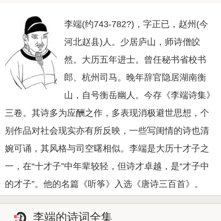
李端(约743-782?)，字正已，赵州(今
河北赵县)人。少居庐山，师诗僧皎
然。大历五年进士。曾任秘书省校书
郎、杭州司马。晚年辞官隐居湖南衡
山，自号衡岳幽人。今存《李端诗集》
三卷。其诗多为应酬之作，多表现消极避世思想，个
别作品对社会现实亦有所反映，一些写闺情的诗也清
婉可诵，其风格与司空曙相似。李端是大历十才子之
一，在“十才子”中年辈较轻，但诗才卓越，是“才子中
的才子”。他的名篇《听筝》入选《唐诗三百首》。
李端的诗词全集