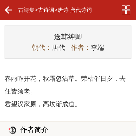
古诗集
>
古诗词
>
唐诗 唐代诗词
送韩绅卿
朝代：
唐代
作者：
李端
春雨昨开花，秋霜忽沾草。荣枯催日夕，去
住皆须老。
君望汉家原，高坟渐成道。
作者简介