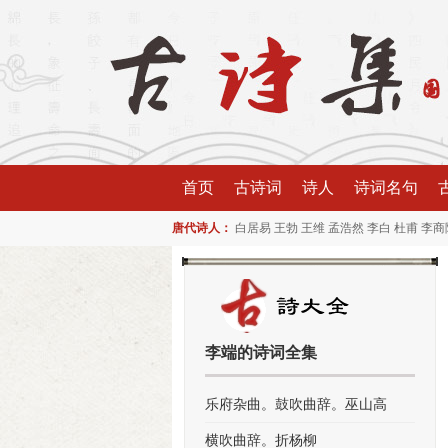
首页
古诗词
诗人
诗词名句
唐代诗人：
白居易
王勃
王维
孟浩然
李白
杜甫
李商
李端的诗词全集
乐府杂曲。鼓吹曲辞。巫山高
横吹曲辞。折杨柳