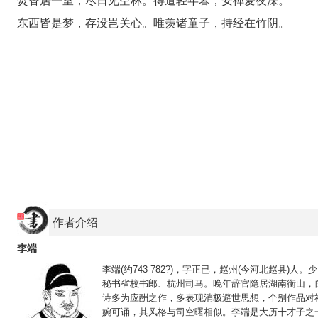
焚香居一室，尽日见空林。得道轻年暮，安禅爱夜深。
东西皆是梦，存没岂关心。唯羡诸童子，持经在竹阴。
作者介绍
李端
李端(约743-782?)，字正已，赵州(今河北赵县)
秘书省校书郎、杭州司马。晚年辞官隐居湖南衡山，
诗多为应酬之作，多表现消极避世思想，个别作品对
婉可诵，其风格与司空曙相似。李端是大历十才子之一