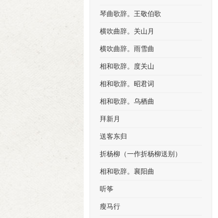
琴曲歌辞。王敬伯歌
横吹曲辞。关山月
横吹曲辞。雨雪曲
相和歌辞。度关山
相和歌辞。昭君词
相和歌辞。乌栖曲
拜新月
送客东归
折杨柳（一作折杨柳送别）
相和歌辞。襄阳曲
听筝
瘦马行