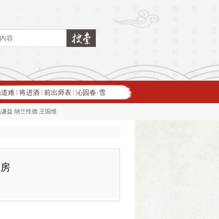
蜀道难
将进酒
前出师表
沁园春·雪
|
|
|
钱谦益
纳兰性德
王国维
人房