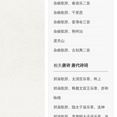
杂曲歌辞。春游乐二首
杂曲歌辞。千里思
杂曲歌辞。妾薄命三首
杂曲歌辞。荆州泊
度关山
杂曲歌辞。古别离二首
相关
唐诗 唐代诗词
郊庙歌辞。太清宫乐章。终上
郊庙歌辞。释奠文宣王乐章。舒和
咏桃
郊庙歌辞。隐太子庙乐章。送神
郊庙歌辞。享惠昭太子庙乐章。送