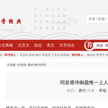
古文典籍
文言文
励志
美文
文学综合
离骚
|
|
|
隐
宋代诗人：
辛弃疾
苏轼
柳永
李清照
王安石
欧阳修
清代诗人：
龚自珍
曹雪芹
古诗集
>
古诗词
>
唐诗 唐代诗词
同皇甫侍御题惟一上
朝代：
唐代
作者：
李端