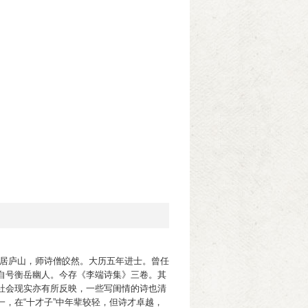
人。少居庐山，师诗僧皎然。大历五年进士。曾任
自号衡岳幽人。今存《李端诗集》三卷。其
社会现实亦有所反映，一些写闺情的诗也清
，在“十才子”中年辈较轻，但诗才卓越，