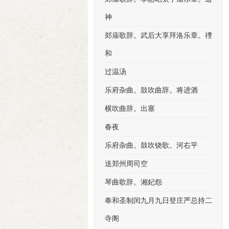
神
郊庙歌辞。武后大享拜洛乐章。禋
和
过温汤
乐府杂曲。鼓吹曲辞。将进酒
横吹曲辞。出塞
春夜
乐府杂曲。鼓吹铙歌。河右平
送郑州周司空
琴曲歌辞。湘妃怨
奉和圣制闰九月九日登庄严总持二
寺阁