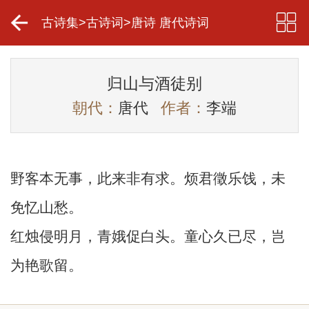
古诗集
>
古诗词
>
唐诗 唐代诗词
归山与酒徒别
朝代：
唐代
作者：
李端
野客本无事，此来非有求。烦君徵乐饯，未
免忆山愁。
红烛侵明月，青娥促白头。童心久已尽，岂
为艳歌留。