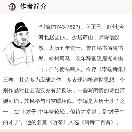
作者简介
李端(约743-782?)，字正已，赵州(今
河北赵县)人。少居庐山，师诗僧皎
然。大历五年进士。曾任秘书省校书
郎、杭州司马。晚年辞官隐居湖南衡
山，自号衡岳幽人。今存《李端诗集》
三卷。其诗多为应酬之作，多表现消极避世思想，个
别作品对社会现实亦有所反映，一些写闺情的诗也清
婉可诵，其风格与司空曙相似。李端是大历十才子之
一，在“十才子”中年辈较轻，但诗才卓越，是“才子中
的才子”。他的名篇《听筝》入选《唐诗三百首》。