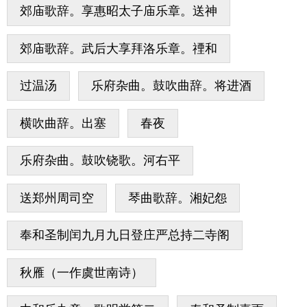
郊庙歌辞。享惠昭太子庙乐章。送神
郊庙歌辞。武后大享拜洛乐章。禋和
过温汤
乐府杂曲。鼓吹曲辞。将进酒
横吹曲辞。出塞
春夜
乐府杂曲。鼓吹铙歌。河右平
送郑州周司空
琴曲歌辞。湘妃怨
奉和圣制闰九月九日登庄严总持二寺阁
秋雁（一作虞世南诗）