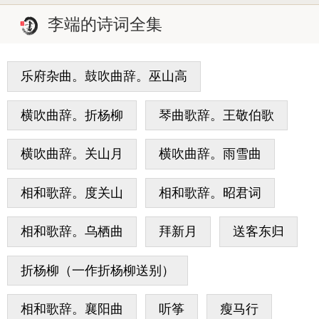
李端的诗词全集
乐府杂曲。鼓吹曲辞。巫山高
横吹曲辞。折杨柳
琴曲歌辞。王敬伯歌
横吹曲辞。关山月
横吹曲辞。雨雪曲
相和歌辞。度关山
相和歌辞。昭君词
相和歌辞。乌栖曲
拜新月
送客东归
折杨柳（一作折杨柳送别）
相和歌辞。襄阳曲
听筝
瘦马行