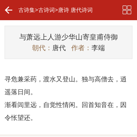
古诗集
>
古诗词
>
唐诗 唐代诗词
与萧远上人游少华山寄皇甫侍御
朝代：
唐代
作者：
李端
寻危兼采药，渡水又登山。独与高僧去，逍
遥落日间。
渐看闾里远，自觉性情闲。回首知音在，因
令怅望还。