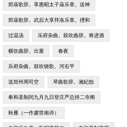
郊庙歌辞。享惠昭太子庙乐章。送神
郊庙歌辞。武后大享拜洛乐章。禋和
过温汤
乐府杂曲。鼓吹曲辞。将进酒
横吹曲辞。出塞
春夜
乐府杂曲。鼓吹铙歌。河右平
送郑州周司空
琴曲歌辞。湘妃怨
奉和圣制闰九月九日登庄严总持二寺阁
秋雁（一作虞世南诗）