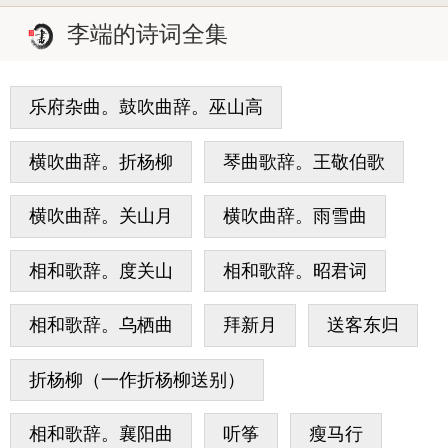
李端的诗词全集
乐府杂曲。鼓吹曲辞。巫山高
横吹曲辞。折杨柳
琴曲歌辞。王敬伯歌
横吹曲辞。关山月
横吹曲辞。雨雪曲
相和歌辞。度关山
相和歌辞。昭君词
相和歌辞。乌栖曲
拜新月
送客东归
折杨柳（一作折杨柳送别）
相和歌辞。襄阳曲
听筝
瘦马行