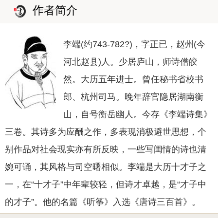
作者简介
李端(约743-782?)，字正已，赵州(今
河北赵县)人。少居庐山，师诗僧皎
然。大历五年进士。曾任秘书省校书
郎、杭州司马。晚年辞官隐居湖南衡
山，自号衡岳幽人。今存《李端诗集》
三卷。其诗多为应酬之作，多表现消极避世思想，个
别作品对社会现实亦有所反映，一些写闺情的诗也清
婉可诵，其风格与司空曙相似。李端是大历十才子之
一，在“十才子”中年辈较轻，但诗才卓越，是“才子中
的才子”。他的名篇《听筝》入选《唐诗三百首》。