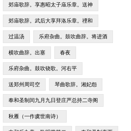
郊庙歌辞。享惠昭太子庙乐章。送神
郊庙歌辞。武后大享拜洛乐章。禋和
过温汤
乐府杂曲。鼓吹曲辞。将进酒
横吹曲辞。出塞
春夜
乐府杂曲。鼓吹铙歌。河右平
送郑州周司空
琴曲歌辞。湘妃怨
奉和圣制闰九月九日登庄严总持二寺阁
秋雁（一作虞世南诗）