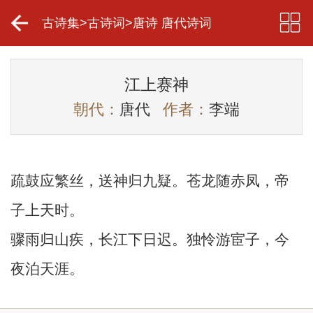
古诗集
>
古诗词
>
唐诗 唐代诗词
江上赛神
朝代：
唐代
作者：
李端
疏鼓应繁丝，送神归九疑。苍龙随赤凤，帝
子上天时。
骤雨归山疾，长江下日迟。独怜游宦子，今
夜泊天涯。