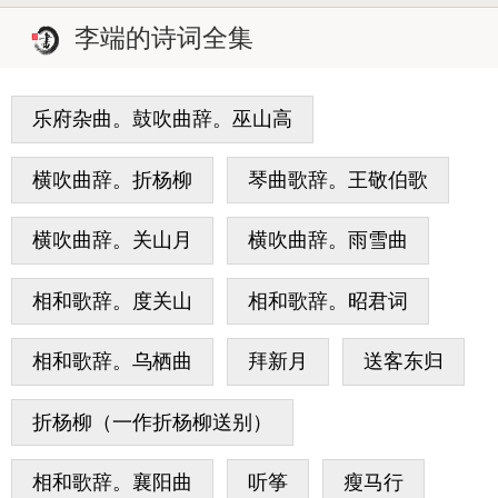
李端的诗词全集
乐府杂曲。鼓吹曲辞。巫山高
横吹曲辞。折杨柳
琴曲歌辞。王敬伯歌
横吹曲辞。关山月
横吹曲辞。雨雪曲
相和歌辞。度关山
相和歌辞。昭君词
相和歌辞。乌栖曲
拜新月
送客东归
折杨柳（一作折杨柳送别）
相和歌辞。襄阳曲
听筝
瘦马行