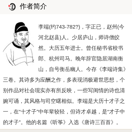
作者简介
李端(约743-782?)，字正已，赵州(今
河北赵县)人。少居庐山，师诗僧皎
然。大历五年进士。曾任秘书省校书
郎、杭州司马。晚年辞官隐居湖南衡
山，自号衡岳幽人。今存《李端诗集》
三卷。其诗多为应酬之作，多表现消极避世思想，个
别作品对社会现实亦有所反映，一些写闺情的诗也清
婉可诵，其风格与司空曙相似。李端是大历十才子之
一，在“十才子”中年辈较轻，但诗才卓越，是“才子中
的才子”。他的名篇《听筝》入选《唐诗三百首》。