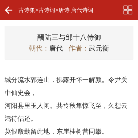
古诗集
>
古诗词
>
唐诗 唐代诗词
酬陆三与邹十八侍御
朝代：
唐代
作者：
武元衡
城分流水郭连山，拂露开怀一解颜。令尹关
中仙史会，
河阳县里玉人闲。共怜秋隼惊飞至，久想云
鸿待侣还。
莫恨殷勤留此地，东崖桂树昔同攀。