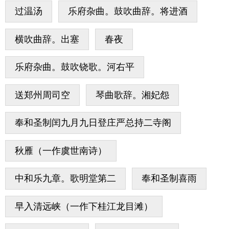
过温汤
乐府杂曲。鼓吹曲辞。将进酒
横吹曲辞。出塞
春夜
乐府杂曲。鼓吹铙歌。河右平
送郑州周司空
琴曲歌辞。湘妃怨
奉和圣制闰九月九日登庄严总持二寺阁
秋雁（一作虞世南诗）
中和乐九章。歌明堂第二
奉和圣制喜雨
早入清远峡（一作下桂江龙目滩）