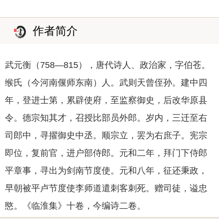
作者简介
武元衡（758―815），唐代诗人、政治家，字伯苍。
缑氏（今河南偃师东南）人。武则天曾侄孙。建中四
年，登进士第，累辟使府，至监察御史，后改华原县
令。德宗知其才，召授比部员外郎。岁内，三迁至右
司郎中，寻擢御史中丞。顺宗立，罢为右庶子。宪宗
即位，复前官，进户部侍郎。元和二年，拜门下侍郎
平章事，寻出为剑南节度使。元和八年，征还秉政，
早朝被平卢节度使李师道遣刺客刺死。赠司徒，谥忠
愍。《临淮集》十卷，今编诗二卷。