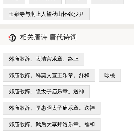
玉泉寺与润上人望秋山怀张少尹
相关
唐诗 唐代诗词
郊庙歌辞。太清宫乐章。终上
郊庙歌辞。释奠文宣王乐章。舒和
咏桃
郊庙歌辞。隐太子庙乐章。送神
郊庙歌辞。享惠昭太子庙乐章。送神
郊庙歌辞。武后大享拜洛乐章。禋和