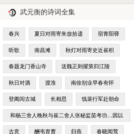
武元衡的诗词全集
春兴
夏日对雨寄朱放拾遗
宿青阳驿
听歌
南昌滩
秋灯对雨寄史近崔积
春题龙门香山寺
送魏正则擢第归江陵
秋日对酒
渡淮
南徐别业早春有怀
登阖闾古城
长相思
饯裴行军赴朝命
和杨三舍人晚秋与崔二舍人张秘监苗考功…因以
继和
古意
酬韦胄曹
归燕
春晓闻莺