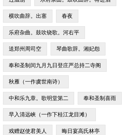
横吹曲辞。出塞
春夜
乐府杂曲。鼓吹铙歌。河右平
送郑州周司空
琴曲歌辞。湘妃怨
奉和圣制闰九月九日登庄严总持二寺阁
秋雁（一作虞世南诗）
中和乐九章。歌明堂第二
奉和圣制喜雨
早入清远峡（一作下桂江龙目滩）
戏赠赵使君美人
晦日宴高氏林亭