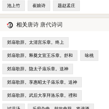
池上竹
崔娘诗
题赵孟庄
相关
唐诗 唐代诗词
郊庙歌辞。太清宫乐章。终上
郊庙歌辞。释奠文宣王乐章。舒和
咏桃
郊庙歌辞。隐太子庙乐章。送神
郊庙歌辞。享惠昭太子庙乐章。送神
郊庙歌辞。武后大享拜洛乐章。禋和
过温汤
乐府杂曲。鼓吹曲辞。将进酒