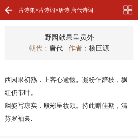
古诗集
>
古诗词
>
唐诗 唐代诗词
野园献果呈员外
朝代：
唐代
作者：
杨巨源
西园果初熟，上客心逾惬。凝粉乍辞枝，飘
红仍带叶。
幽姿写琼实，殷彩呈妆颊。持此赠佳期，清
芬罗袖裛.