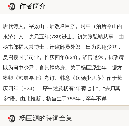
作者简介
唐代诗人。字景山，后改名巨济。河中（治所今山西
永济）人。贞元五年(789)进士。初为张弘靖从事，由
秘书郎擢太常博士，迁虞部员外郎。出为凤翔少尹，
复召授国子司业。长庆四年(824)，辞官退休，执政请
以为河中少尹，食其禄终身。关于杨巨源生年，据方
崧卿《韩集举正》考订。韩愈《送杨少尹序》作于长
庆四年（824），序中述及杨有“年满七十”、“去归其
乡”语。由此推断，杨当生于755年，卒年不详。
杨巨源的诗词全集