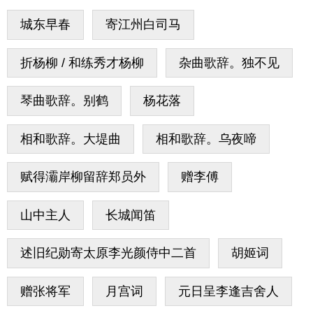
城东早春
寄江州白司马
折杨柳 / 和练秀才杨柳
杂曲歌辞。独不见
琴曲歌辞。别鹤
杨花落
相和歌辞。大堤曲
相和歌辞。乌夜啼
赋得灞岸柳留辞郑员外
赠李傅
山中主人
长城闻笛
述旧纪勋寄太原李光颜侍中二首
胡姬词
赠张将军
月宫词
元日呈李逢吉舍人