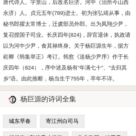
唐代诗人。字景山，后改名巨济。河中（治所今山西
永济）人。贞元五年(789)进士。初为张弘靖从事，由
秘书郎擢太常博士，迁虞部员外郎。出为凤翔少尹，
复召授国子司业。长庆四年(824)，辞官退休，执政请
以为河中少尹，食其禄终身。关于杨巨源生年，据方
崧卿《韩集举正》考订。韩愈《送杨少尹序》作于长
庆四年（824），序中述及杨有“年满七十”、“去归其
乡”语。由此推断，杨当生于755年，卒年不详。
杨巨源的诗词全集
城东早春
寄江州白司马