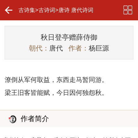
古诗集
>
古诗词
>
唐诗 唐代诗词
秋日登亭赠薛侍御
朝代：
唐代
作者：
杨巨源
潦倒从军何取益，东西走马暂同游。
梁王旧客皆能赋，今日因何独怨秋。
作者简介