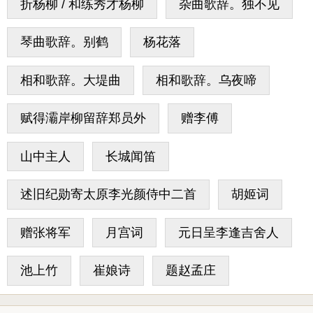
折杨柳 / 和练秀才杨柳
杂曲歌辞。独不见
琴曲歌辞。别鹤
杨花落
相和歌辞。大堤曲
相和歌辞。乌夜啼
赋得灞岸柳留辞郑员外
赠李傅
山中主人
长城闻笛
述旧纪勋寄太原李光颜侍中二首
胡姬词
赠张将军
月宫词
元日呈李逢吉舍人
池上竹
崔娘诗
题赵孟庄