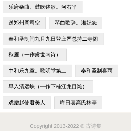
乐府杂曲。鼓吹铙歌。河右平
送郑州周司空
琴曲歌辞。湘妃怨
奉和圣制闰九月九日登庄严总持二寺阁
秋雁（一作虞世南诗）
中和乐九章。歌明堂第二
奉和圣制喜雨
早入清远峡（一作下桂江龙目滩）
戏赠赵使君美人
晦日宴高氏林亭
Copyright 2013-2022 © 古诗集