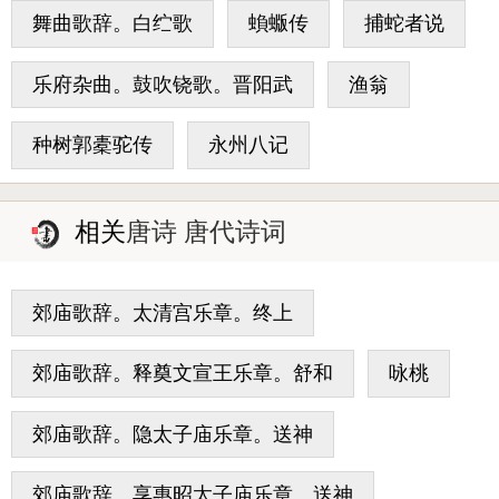
舞曲歌辞。白纻歌
蝜蝂传
捕蛇者说
乐府杂曲。鼓吹铙歌。晋阳武
渔翁
种树郭橐驼传
永州八记
相关
唐诗 唐代诗词
郊庙歌辞。太清宫乐章。终上
郊庙歌辞。释奠文宣王乐章。舒和
咏桃
郊庙歌辞。隐太子庙乐章。送神
郊庙歌辞。享惠昭太子庙乐章。送神