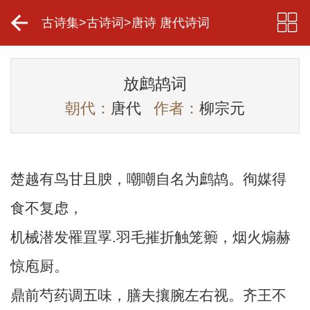
古诗集
>
古诗词
>
唐诗 唐代诗词
放鹧鸪词
朝代：
唐代
作者：
柳宗元
楚越有鸟甘且腴，嘲嘲自名为鹧鸪。徇媒得
食不复虑，
机械潜发罹罝罦.羽毛摧折触笼籞，烟火煽赫
惊庖厨。
鼎前芍药调五味，膳夫攘腕左右视。齐王不