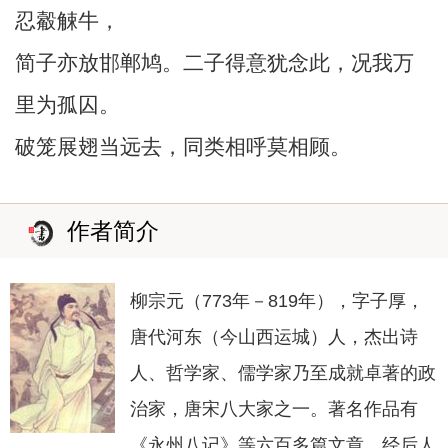
忍觳觫牛，
简子亦放邯郸鸠。二子得意犹念此，况我万
里为孤囚。
破笼展翅当远去，同类相呼莫相顾。
作者简介
柳宗元（773年－819年），字子厚，
唐代河东（今山西运城）人，杰出诗
人、哲学家、儒学家乃至成就卓著的政
治家，唐宋八大家之一。著名作品有
《永州八记》等六百多篇文章，经后人