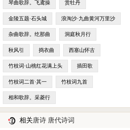
琴曲歌辞。飞鸢操
赏牡丹
金陵五题·石头城
浪淘沙·九曲黄河万里沙
杂曲歌辞。纥那曲
洞庭秋月行
秋风引
捣衣曲
西塞山怀古
竹枝词·山桃红花满上头
插田歌
竹枝词二首·其一
竹枝词九首
相和歌辞。采菱行
相关
唐诗 唐代诗词