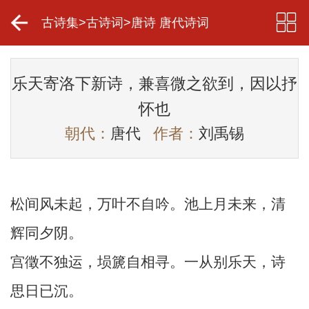
古诗集
>
古诗词
>
唐诗 唐代诗词
乐天寄洛下新诗，兼喜微之欲到，因以抒
怀也
朝代：
唐代
作者：
刘禹锡
松间风未起，万叶不自吟。池上月未来，清
辉同夕阴。
宫徵不独运，埙篪自相寻。一从别乐天，诗
思日已沉。