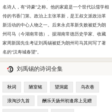
名诗人，有“诗豪”之称。他的家庭是一个世代以儒学相
传的书香门第。政治上主张革新，是王叔文派政治革
新活动的中心人物之一。后来永贞革新失败被贬为朗
州司马（今湖南常德）。据湖南常德历史学家、收藏
家周新国先生考证刘禹锡被贬为朗州司马其间写了著
名的“汉寿城春望”。
刘禹锡的诗词全集
秋词
陋室铭
望洞庭
乌衣巷
浪淘沙九首
酬乐天扬州初逢席上见赠