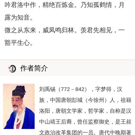
吟君洛中作，精绝百炼金。乃知孤鹤情，月
露为知音。
微之从东来，威凤鸣归林。羡君先相见，一
豁平生心。
作者简介
刘禹锡（772－842），字梦得，汉
族，中国唐朝彭城（今徐州）人，祖籍
洛阳，唐朝文学家，哲学家，自称是汉
中山靖王后裔，曾任监察御史，是王叔
文政治改革集团的一员。唐代中晚期著