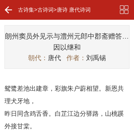
古诗集
>
古诗词
>
唐诗 唐代诗词
朗州窦员外见示与澧州元郎中郡斋赠答…
因以继和
朝代：
唐代
作者：
刘禹锡
鸳鹭差池出建章，彩旗朱户蔚相望。新恩共
理犬牙地，
昨日同含鸡舌香。白芷江边分驿路，山桃蹊
外接甘棠。