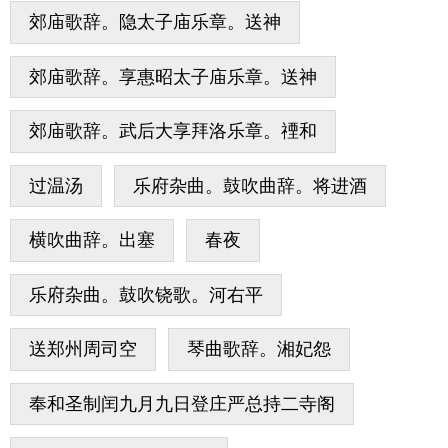
郊庙歌辞。隐太子庙乐章。送神
郊庙歌辞。享惠昭太子庙乐章。送神
郊庙歌辞。武后大享拜洛乐章。禋和
过温汤
乐府杂曲。鼓吹曲辞。将进酒
横吹曲辞。出塞
春夜
乐府杂曲。鼓吹铙歌。河右平
送郑州周司空
琴曲歌辞。湘妃怨
奉和圣制闰九月九日登庄严总持二寺阁