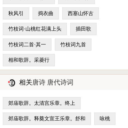
秋风引
捣衣曲
西塞山怀古
竹枝词·山桃红花满上头
插田歌
竹枝词二首·其一
竹枝词九首
相和歌辞。采菱行
相关
唐诗 唐代诗词
郊庙歌辞。太清宫乐章。终上
郊庙歌辞。释奠文宣王乐章。舒和
咏桃