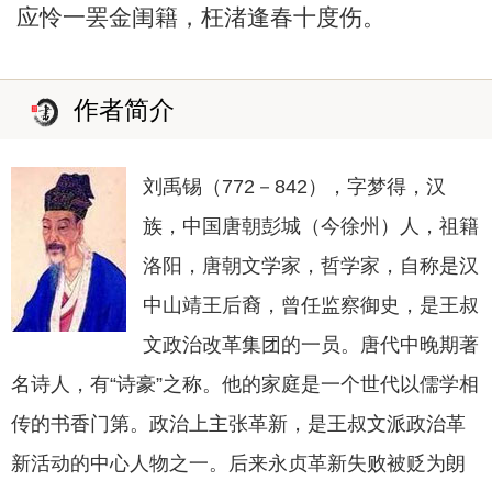
应怜一罢金闺籍，枉渚逢春十度伤。
作者简介
刘禹锡（772－842），字梦得，汉
族，中国唐朝彭城（今徐州）人，祖籍
洛阳，唐朝文学家，哲学家，自称是汉
中山靖王后裔，曾任监察御史，是王叔
文政治改革集团的一员。唐代中晚期著
名诗人，有“诗豪”之称。他的家庭是一个世代以儒学相
传的书香门第。政治上主张革新，是王叔文派政治革
新活动的中心人物之一。后来永贞革新失败被贬为朗