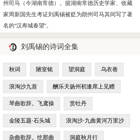
州司马（今湖南常德）。据湖南常德历史学家、收藏
家周新国先生考证刘禹锡被贬为朗州司马其间写了著
名的“汉寿城春望”。
刘禹锡的诗词全集
秋词
陋室铭
望洞庭
乌衣巷
浪淘沙九首
酬乐天扬州初逢席上见赠
琴曲歌辞。飞鸢操
赏牡丹
金陵五题·石头城
浪淘沙·九曲黄河万里沙
杂曲歌辞。纥那曲
洞庭秋月行