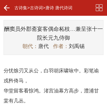
古诗集
>
古诗词
>
唐诗 唐代诗词
酬窦员外郡斋宴客偶命柘枝…兼呈张十一
院长元九侍御
朝代：
唐代
作者：
刘禹锡
分忧馀刃又从公，白羽胡床啸咏中。彩笔谕
戎矜倚马，
华堂留客看惊鸿。渚宫油幕方高步，澧浦甘
棠有几丛。