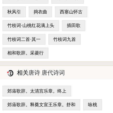
秋风引
捣衣曲
西塞山怀古
竹枝词·山桃红花满上头
插田歌
竹枝词二首·其一
竹枝词九首
相和歌辞。采菱行
相关
唐诗 唐代诗词
郊庙歌辞。太清宫乐章。终上
郊庙歌辞。释奠文宣王乐章。舒和
咏桃