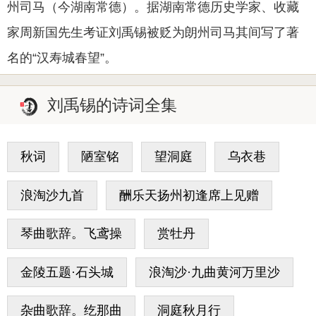
州司马（今湖南常德）。据湖南常德历史学家、收藏
家周新国先生考证刘禹锡被贬为朗州司马其间写了著
名的“汉寿城春望”。
刘禹锡的诗词全集
秋词
陋室铭
望洞庭
乌衣巷
浪淘沙九首
酬乐天扬州初逢席上见赠
琴曲歌辞。飞鸢操
赏牡丹
金陵五题·石头城
浪淘沙·九曲黄河万里沙
杂曲歌辞。纥那曲
洞庭秋月行