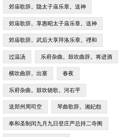
郊庙歌辞。隐太子庙乐章。送神
郊庙歌辞。享惠昭太子庙乐章。送神
郊庙歌辞。武后大享拜洛乐章。禋和
过温汤
乐府杂曲。鼓吹曲辞。将进酒
横吹曲辞。出塞
春夜
乐府杂曲。鼓吹铙歌。河右平
送郑州周司空
琴曲歌辞。湘妃怨
奉和圣制闰九月九日登庄严总持二寺阁