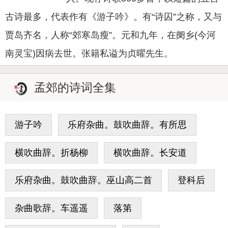
古诗最多，代表作有《游子吟》。有“诗囚”之称，又与
贾岛齐名，人称“郊寒岛瘦”。元和九年，在阌乡(今河
南灵宝)因病去世。张籍私谥为贞曜先生。
孟郊的诗词全集
游子吟
乐府杂曲。鼓吹曲辞。有所思
横吹曲辞。折杨柳
横吹曲辞。长安道
乐府杂曲。鼓吹曲辞。巫山高二首
登科后
杂曲歌辞。车遥遥
落第