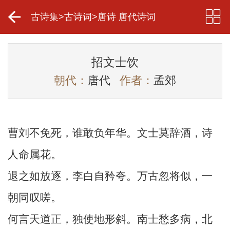
古诗集
>
古诗词
>
唐诗 唐代诗词
招文士饮
朝代：
唐代
作者：
孟郊
曹刘不免死，谁敢负年华。文士莫辞酒，诗
人命属花。
退之如放逐，李白自矜夸。万古忽将似，一
朝同叹嗟。
何言天道正，独使地形斜。南士愁多病，北