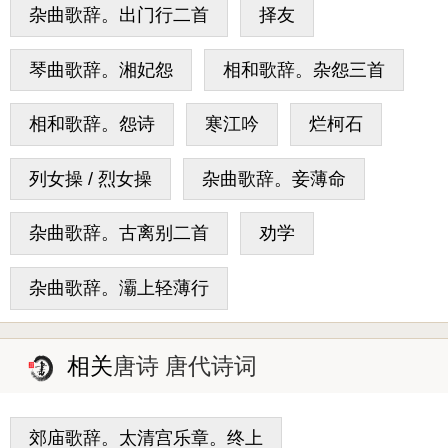
杂曲歌辞。出门行二首
择友
琴曲歌辞。湘妃怨
相和歌辞。杂怨三首
相和歌辞。怨诗
寒江吟
烂柯石
列女操 / 烈女操
杂曲歌辞。妾薄命
杂曲歌辞。古离别二首
劝学
杂曲歌辞。灞上轻薄行
相关
唐诗 唐代诗词
郊庙歌辞。太清宫乐章。终上