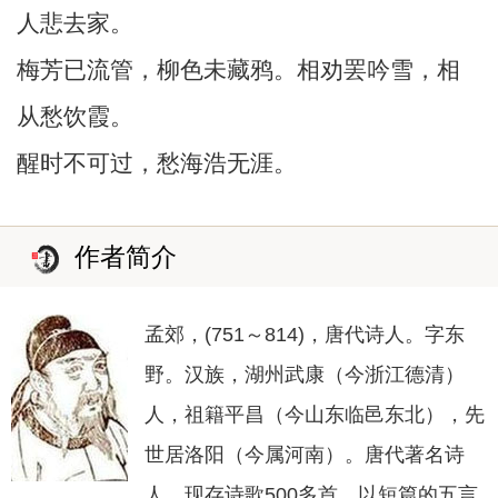
人悲去家。
梅芳已流管，柳色未藏鸦。相劝罢吟雪，相
从愁饮霞。
醒时不可过，愁海浩无涯。
作者简介
孟郊，(751～814)，唐代诗人。字东
野。汉族，湖州武康（今浙江德清）
人，祖籍平昌（今山东临邑东北），先
世居洛阳（今属河南）。唐代著名诗
人。现存诗歌500多首，以短篇的五言