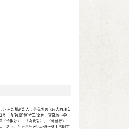
居士，河南郑州新郑人，是我国唐代伟大的现实
俗，有“诗魔”和“诗王”之称。官至翰林学
有《长恨歌》、《卖炭翁》、《琵琶行》
葬于洛阳。白居易故居纪念馆坐落于洛阳市