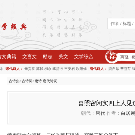
古文典籍
文言文
励志
美文
文学综合
离骚
|
|
|
隐
宋代诗人：
辛弃疾
苏轼
柳永
李清照
王安石
欧阳修
清代诗人：
龚自珍
曹雪芹
古诗集
>
古诗词
>
唐诗 唐代诗词
喜照密闲实四上人见
朝代：
唐代
作者：
白居