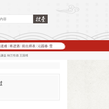
蜀道难
将进酒
前出师表
沁园春·雪
|
|
|
钱谦益
纳兰性德
王国维
过
易