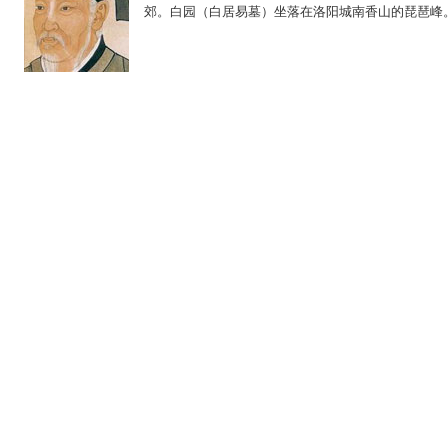
郊。白园（白居易墓）坐落在洛阳城南香山的琵琶峰