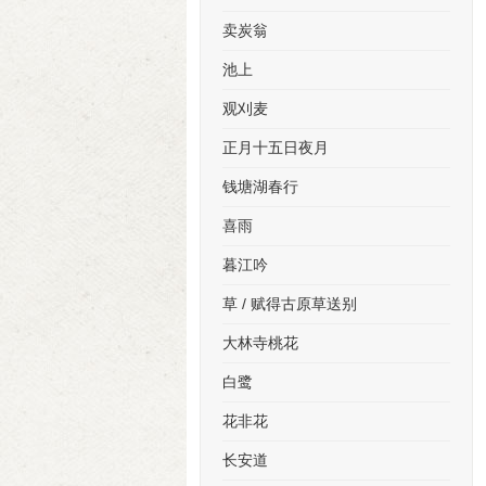
卖炭翁
池上
观刈麦
正月十五日夜月
钱塘湖春行
喜雨
暮江吟
草 / 赋得古原草送别
大林寺桃花
白鹭
花非花
长安道