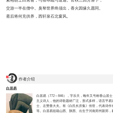
紫袍朝士白髯翁，与俗乖疏与道通。官秩三回分洛下，
交游一半在僧中。臭帑世界终须出，香火因缘久愿同。
斋后将何充供养，西轩泉石北窗风。
作者介绍
白居易
白居易（772～846），字乐天，晚年又号称香山
主义诗人，他的诗歌题材广泛，形式多样，语言平易通
士、左赞善大夫。有《白氏长庆集》传世，代表诗作
等。白居易祖籍山西、陕西、出生于河南郑州新郑，