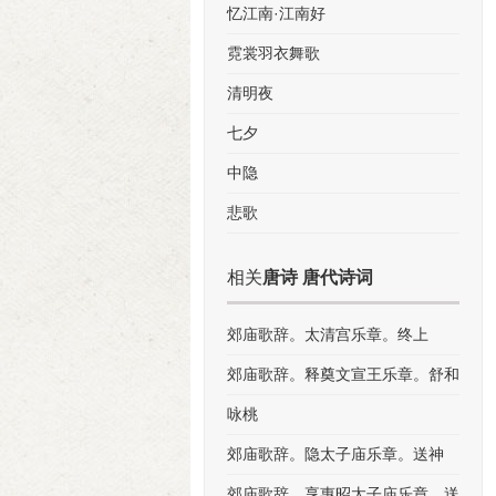
忆江南·江南好
霓裳羽衣舞歌
清明夜
七夕
中隐
悲歌
相关
唐诗 唐代诗词
郊庙歌辞。太清宫乐章。终上
郊庙歌辞。释奠文宣王乐章。舒和
咏桃
郊庙歌辞。隐太子庙乐章。送神
郊庙歌辞。享惠昭太子庙乐章。送