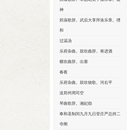
神
郊庙歌辞。武后大享拜洛乐章。禋
和
过温汤
乐府杂曲。鼓吹曲辞。将进酒
横吹曲辞。出塞
春夜
乐府杂曲。鼓吹铙歌。河右平
送郑州周司空
琴曲歌辞。湘妃怨
奉和圣制闰九月九日登庄严总持二
寺阁