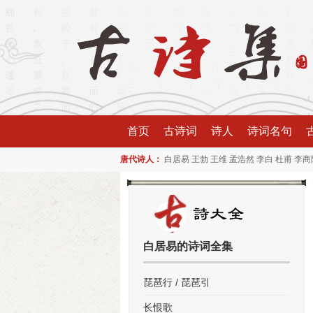
首页
古诗词
诗人
诗词名句
唐代诗人：
白居易
王勃
王维
孟浩然
李白
杜甫
李商
白居易的诗词全集
琵琶行 / 琵琶引
长恨歌