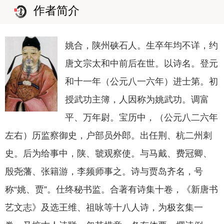
作者简介
姚合，陕州硖石人。生卒年均不详，约
唐文宗太和中前后在世。以诗名。登元
和十一年（公元八一六年）进士第。初
授武功主簿，人因称为姚武功。调富
平、万年尉。宝历中，（公元八二六年
左右）历监察御史，户部员外郎。出任荆、杭二州刺
史。后为给事中，陕、虢观察使。与马戴、费冠卿、
殷尧藩、张籍游，李频师事之。诗与贾岛齐名，号
称“姚、贾”。仕终秘书监。合著有诗集十卷，《新唐书
艺文志》及选王维、祖咏等十八人诗，为极玄集一