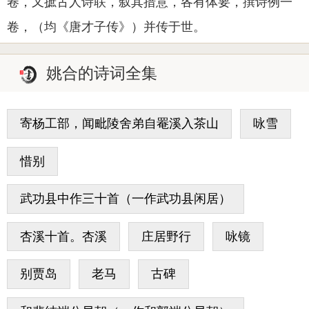
卷，又摭古人诗联，叙其措意，各有体要，撰诗例一
卷，（均《唐才子传》）并传于世。
姚合的诗词全集
寄杨工部，闻毗陵舍弟自罨溪入茶山
咏雪
惜别
武功县中作三十首（一作武功县闲居）
杏溪十首。杏溪
庄居野行
咏镜
别贾岛
老马
古碑