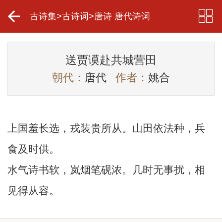
古诗集
>
古诗词
>
唐诗 唐代诗词
送贾谟赴共城营田
朝代：
唐代
作者：
姚合
上国羞长选，戎装贵所从。山田依法种，兵
食及时供。
水气诗书软，岚烟笔砚浓。几时无事扰，相
见得从容。