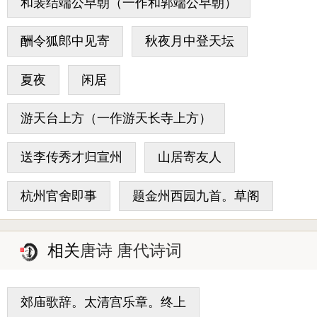
和裴结端公早朝（一作和郭端公早朝）
酬令狐郎中见寄
秋夜月中登天坛
夏夜
闲居
游天台上方（一作游天长寺上方）
送李传秀才归宣州
山居寄友人
杭州官舍即事
题金州西园九首。草阁
相关
唐诗 唐代诗词
郊庙歌辞。太清宫乐章。终上