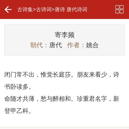
古诗集
>
古诗词
>
唐诗 唐代诗词
寄李频
朝代：
唐代
作者：
姚合
闭门常不出，惟觉长庭莎。朋友来看少，诗
书卧读多。
命随才共薄，愁与醉相和。珍重君名字，新
登甲乙科。