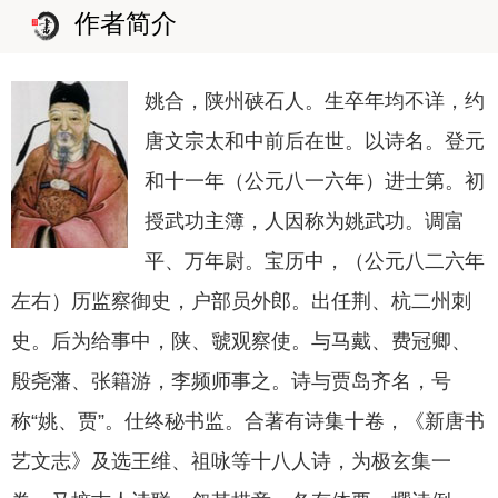
作者简介
姚合，陕州硖石人。生卒年均不详，约
唐文宗太和中前后在世。以诗名。登元
和十一年（公元八一六年）进士第。初
授武功主簿，人因称为姚武功。调富
平、万年尉。宝历中，（公元八二六年
左右）历监察御史，户部员外郎。出任荆、杭二州刺
史。后为给事中，陕、虢观察使。与马戴、费冠卿、
殷尧藩、张籍游，李频师事之。诗与贾岛齐名，号
称“姚、贾”。仕终秘书监。合著有诗集十卷，《新唐书
艺文志》及选王维、祖咏等十八人诗，为极玄集一