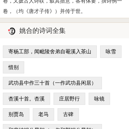
卷，又摭古人诗联，叙其措意，各有体要，撰诗例一
卷，（均《唐才子传》）并传于世。
姚合的诗词全集
寄杨工部，闻毗陵舍弟自罨溪入茶山
咏雪
惜别
武功县中作三十首（一作武功县闲居）
杏溪十首。杏溪
庄居野行
咏镜
别贾岛
老马
古碑