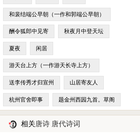
和裴结端公早朝（一作和郭端公早朝）
酬令狐郎中见寄
秋夜月中登天坛
夏夜
闲居
游天台上方（一作游天长寺上方）
送李传秀才归宣州
山居寄友人
杭州官舍即事
题金州西园九首。草阁
相关
唐诗 唐代诗词