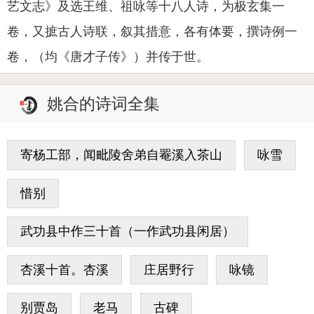
艺文志》及选王维、祖咏等十八人诗，为极玄集一
卷，又摭古人诗联，叙其措意，各有体要，撰诗例一
卷，（均《唐才子传》）并传于世。
姚合的诗词全集
寄杨工部，闻毗陵舍弟自罨溪入茶山
咏雪
惜别
武功县中作三十首（一作武功县闲居）
杏溪十首。杏溪
庄居野行
咏镜
别贾岛
老马
古碑