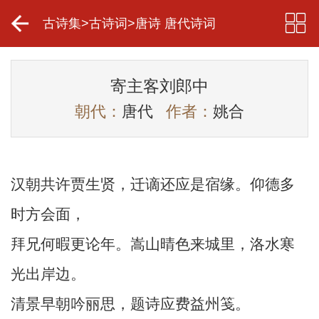
古诗集
>
古诗词
>
唐诗 唐代诗词
寄主客刘郎中
朝代：
唐代
作者：
姚合
汉朝共许贾生贤，迁谪还应是宿缘。仰德多
时方会面，
拜兄何暇更论年。嵩山晴色来城里，洛水寒
光出岸边。
清景早朝吟丽思，题诗应费益州笺。