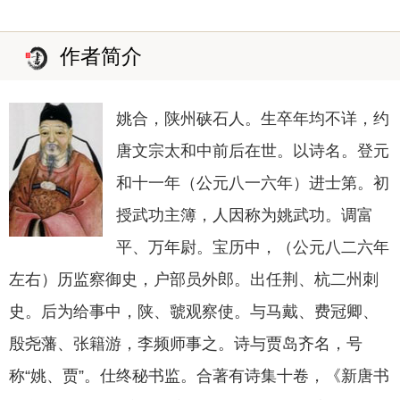
作者简介
姚合，陕州硖石人。生卒年均不详，约
唐文宗太和中前后在世。以诗名。登元
和十一年（公元八一六年）进士第。初
授武功主簿，人因称为姚武功。调富
平、万年尉。宝历中，（公元八二六年
左右）历监察御史，户部员外郎。出任荆、杭二州刺
史。后为给事中，陕、虢观察使。与马戴、费冠卿、
殷尧藩、张籍游，李频师事之。诗与贾岛齐名，号
称“姚、贾”。仕终秘书监。合著有诗集十卷，《新唐书