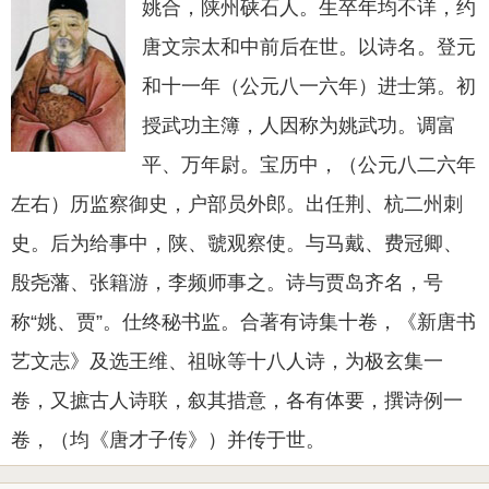
姚合，陕州硖石人。生卒年均不详，约
唐文宗太和中前后在世。以诗名。登元
和十一年（公元八一六年）进士第。初
授武功主簿，人因称为姚武功。调富
平、万年尉。宝历中，（公元八二六年
左右）历监察御史，户部员外郎。出任荆、杭二州刺
史。后为给事中，陕、虢观察使。与马戴、费冠卿、
殷尧藩、张籍游，李频师事之。诗与贾岛齐名，号
称“姚、贾”。仕终秘书监。合著有诗集十卷，《新唐书
艺文志》及选王维、祖咏等十八人诗，为极玄集一
卷，又摭古人诗联，叙其措意，各有体要，撰诗例一
卷，（均《唐才子传》）并传于世。