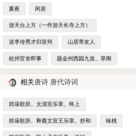
夏夜
闲居
游天台上方（一作游天长寺上方）
送李传秀才归宣州
山居寄友人
杭州官舍即事
题金州西园九首。草阁
相关
唐诗 唐代诗词
郊庙歌辞。太清宫乐章。终上
郊庙歌辞。释奠文宣王乐章。舒和
咏桃