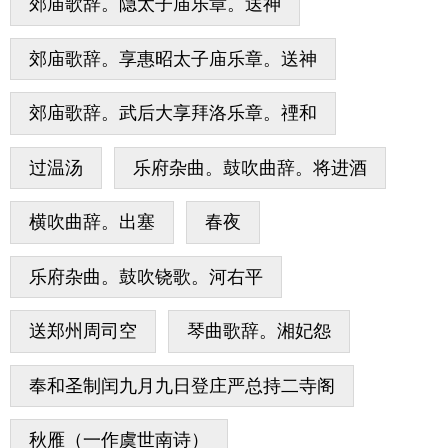
郊庙歌辞。隐太子庙乐章。送神
郊庙歌辞。享惠昭太子庙乐章。送神
郊庙歌辞。武后大享拜洛乐章。禋和
过温汤
乐府杂曲。鼓吹曲辞。将进酒
横吹曲辞。出塞
春夜
乐府杂曲。鼓吹铙歌。河右平
送郑州周司空
琴曲歌辞。湘妃怨
奉和圣制闰九月九日登庄严总持二寺阁
秋雁（一作虞世南诗）