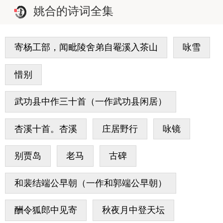
姚合的诗词全集
寄杨工部，闻毗陵舍弟自罨溪入茶山
咏雪
惜别
武功县中作三十首（一作武功县闲居）
杏溪十首。杏溪
庄居野行
咏镜
别贾岛
老马
古碑
和裴结端公早朝（一作和郭端公早朝）
酬令狐郎中见寄
秋夜月中登天坛