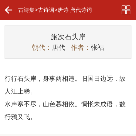
古诗集
>
古诗词
>
唐诗 唐代诗词
旅次石头岸
朝代：
唐代
作者：
张祜
行行石头岸，身事两相违。旧国日边远，故
人江上稀。
水声寒不尽，山色暮相依。惆怅未成语，数
行鸦又飞。