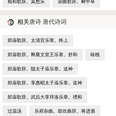
相和歌辞。莫愁乐
杂曲歌辞。树中草
相关
唐诗 唐代诗词
郊庙歌辞。太清宫乐章。终上
郊庙歌辞。释奠文宣王乐章。舒和
咏桃
郊庙歌辞。隐太子庙乐章。送神
郊庙歌辞。享惠昭太子庙乐章。送神
郊庙歌辞。武后大享拜洛乐章。禋和
过温汤
乐府杂曲。鼓吹曲辞。将进酒