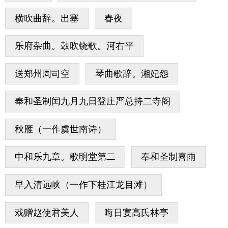
横吹曲辞。出塞
春夜
乐府杂曲。鼓吹铙歌。河右平
送郑州周司空
琴曲歌辞。湘妃怨
奉和圣制闰九月九日登庄严总持二寺阁
秋雁（一作虞世南诗）
中和乐九章。歌明堂第二
奉和圣制喜雨
早入清远峡（一作下桂江龙目滩）
戏赠赵使君美人
晦日宴高氏林亭