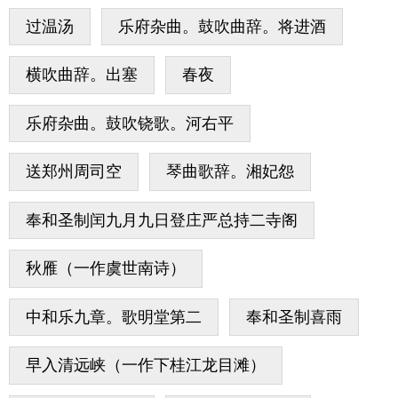
过温汤
乐府杂曲。鼓吹曲辞。将进酒
横吹曲辞。出塞
春夜
乐府杂曲。鼓吹铙歌。河右平
送郑州周司空
琴曲歌辞。湘妃怨
奉和圣制闰九月九日登庄严总持二寺阁
秋雁（一作虞世南诗）
中和乐九章。歌明堂第二
奉和圣制喜雨
早入清远峡（一作下桂江龙目滩）