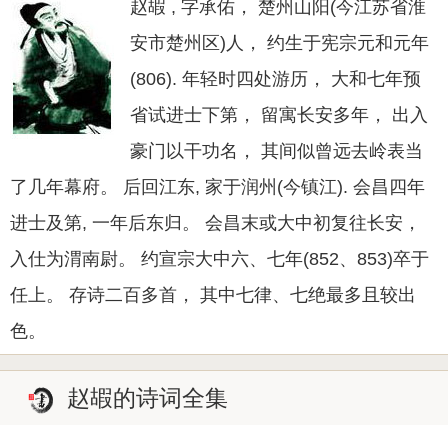
赵嘏 , 字承佑， 楚州山阳(今江苏省淮
安市楚州区)人， 约生于宪宗元和元年
(806). 年轻时四处游历， 大和七年预
省试进士下第， 留寓长安多年， 出入
豪门以干功名， 其间似曾远去岭表当
了几年幕府。 后回江东, 家于润州(今镇江). 会昌四年
进士及第, 一年后东归。 会昌末或大中初复往长安，
入仕为渭南尉。 约宣宗大中六、七年(852、853)卒于
任上。 存诗二百多首， 其中七律、七绝最多且较出
色。
赵嘏的诗词全集