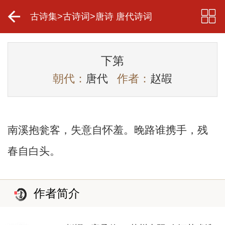
古诗集
>
古诗词
>
唐诗 唐代诗词
下第
朝代：
唐代
作者：
赵嘏
南溪抱瓮客，失意自怀羞。晚路谁携手，残
春自白头。
作者简介