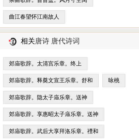
曲江春望怀江南故人
相关
唐诗 唐代诗词
郊庙歌辞。太清宫乐章。终上
郊庙歌辞。释奠文宣王乐章。舒和
咏桃
郊庙歌辞。隐太子庙乐章。送神
郊庙歌辞。享惠昭太子庙乐章。送神
郊庙歌辞。武后大享拜洛乐章。禋和