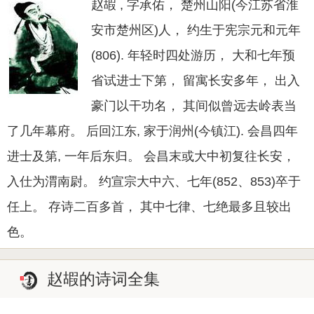
赵嘏 , 字承佑， 楚州山阳(今江苏省淮
安市楚州区)人， 约生于宪宗元和元年
(806). 年轻时四处游历， 大和七年预
省试进士下第， 留寓长安多年， 出入
豪门以干功名， 其间似曾远去岭表当
了几年幕府。 后回江东, 家于润州(今镇江). 会昌四年
进士及第, 一年后东归。 会昌末或大中初复往长安，
入仕为渭南尉。 约宣宗大中六、七年(852、853)卒于
任上。 存诗二百多首， 其中七律、七绝最多且较出
色。
赵嘏的诗词全集