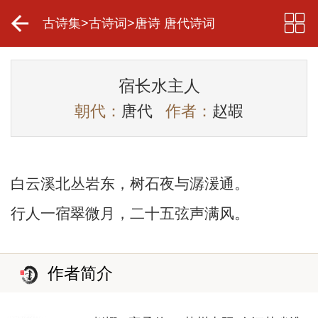
古诗集
>
古诗词
>
唐诗 唐代诗词
宿长水主人
朝代：
唐代
作者：
赵嘏
白云溪北丛岩东，树石夜与潺湲通。
行人一宿翠微月，二十五弦声满风。
作者简介