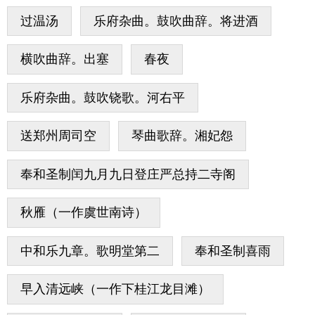
过温汤
乐府杂曲。鼓吹曲辞。将进酒
横吹曲辞。出塞
春夜
乐府杂曲。鼓吹铙歌。河右平
送郑州周司空
琴曲歌辞。湘妃怨
奉和圣制闰九月九日登庄严总持二寺阁
秋雁（一作虞世南诗）
中和乐九章。歌明堂第二
奉和圣制喜雨
早入清远峡（一作下桂江龙目滩）