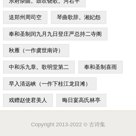
乐府杂曲。鼓吹铙歌。河右平
送郑州周司空
琴曲歌辞。湘妃怨
奉和圣制闰九月九日登庄严总持二寺阁
秋雁（一作虞世南诗）
中和乐九章。歌明堂第二
奉和圣制喜雨
早入清远峡（一作下桂江龙目滩）
戏赠赵使君美人
晦日宴高氏林亭
Copyright 2013-2022 © 古诗集