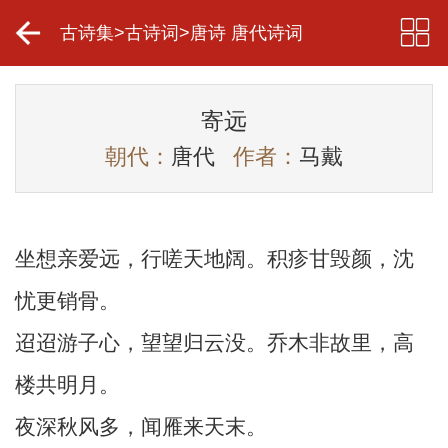
古诗集
>
古诗词
>
唐诗 唐代诗词
寄远
朝代：
唐代
作者：
马戴
坐想亲爱远，行嗟天地阔。积疹甘毁颜，沈
忧更销骨。
迢迢游子心，望望归云没。乔木非故里，高
楼共明月。
夜深秋风多，闻雁来天末。