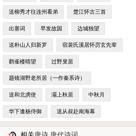
送柳秀才往连州看弟
楚江怀古三首
出塞词
早发故园
边城独望
送朴山人归新罗
宿裴氏溪居怀厉玄先辈
鹳雀楼晴望
过野叟居
题镜湖野老所居（一作秦系诗）
送和北虏使
灞上秋居
中秋月
华下逢杨侍御
送从叔赴南海幕
相关
唐诗 唐代诗词