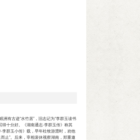
眠洲有古迹“水竹居”，旧志记为“李群玉读书
诗写得十分好。《湖南通志·李群玉传》称其
诗·李群玉小传》载，早年杜牧游澧时，劝他
上而止”。后来，宰相裴休视察湖南，郑重邀