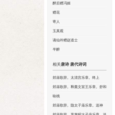
醉后赠冯姬
赠花
寄人
玉真观
谪仙吟赠赵道士
半醉
相关
唐诗 唐代诗词
郊庙歌辞。太清宫乐章。终上
郊庙歌辞。释奠文宣王乐章。舒和
咏桃
郊庙歌辞。隐太子庙乐章。送神
郊庙歌辞。享惠昭太子庙乐章。送