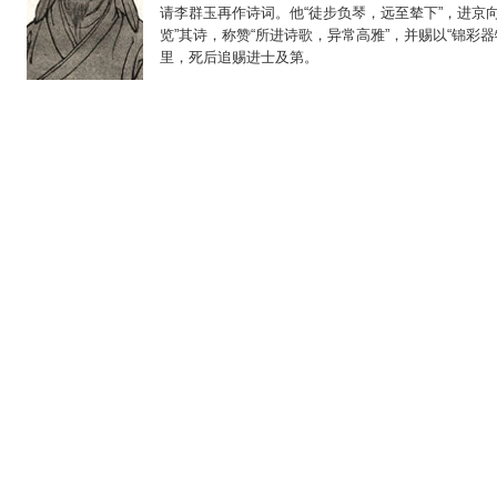
请李群玉再作诗词。他“徒步负琴，远至辇下”，进京向
览”其诗，称赞“所进诗歌，异常高雅”，并赐以“锦彩器
里，死后追赐进士及第。