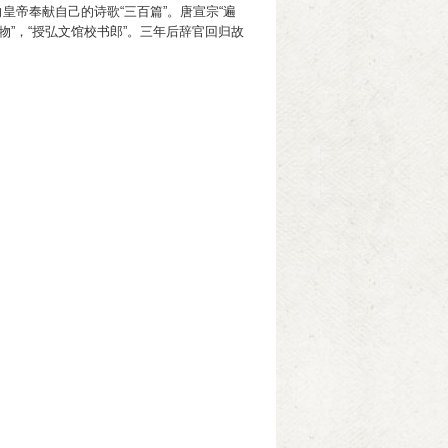
皇帝奉献自己的诗歌“三百篇”。唐宣宗“遍
物”，“授弘文馆校书郎”。三年后辞官回归故