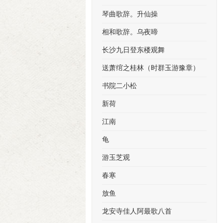
琴曲歌辞。升仙操
相和歌辞。乌夜啼
长沙九日登东楼观舞
送萧绾之桂林（时群玉游豫章）
书院二小松
新荷
江南
龟
游玉芝观
春寒
放鱼
龙安寺佳人阿最歌八首