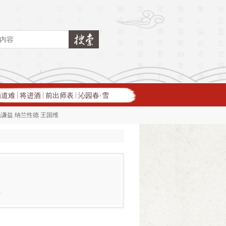
蜀道难
将进酒
前出师表
沁园春·雪
|
|
|
钱谦益
纳兰性德
王国维
玉