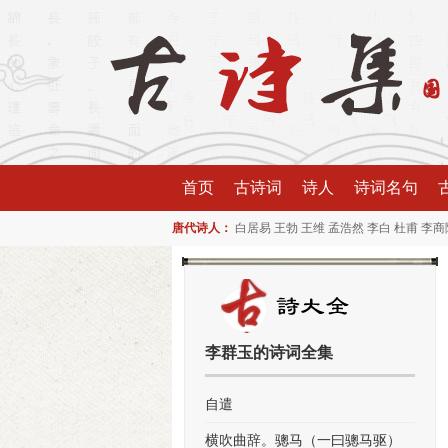
首页
古诗词
诗人
诗词名句
唐代诗人：
白居易
王勃
王维
孟浩然
李白
杜甫
李商
李群玉的诗词全集
自遣
横吹曲辞。骢马（一曰骢马驱）