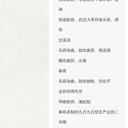
神
郊庙歌辞。武后大享拜洛乐章。禋
和
过温汤
乐府杂曲。鼓吹曲辞。将进酒
横吹曲辞。出塞
春夜
乐府杂曲。鼓吹铙歌。河右平
送郑州周司空
琴曲歌辞。湘妃怨
奉和圣制闰九月九日登庄严总持二
寺阁