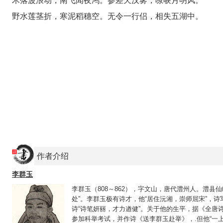
木落波浪动，南飞闻夜鸿。参差天汉雾，嘹唳月明风。
野水莲茎折，寒泥稻穗空。无令一行侣，相失五湖中。
作者介绍
李群玉
李群玉（808～862），字文山，唐代澧州人。澧县仙
处”。李群玉极有诗才，他“居住沅湘，崇师屈宋”，
诗“诗笔妍丽，才力遒健”。关于他的生平，据《全唐
参加科举考试，并作诗《送李群玉赴举》，.但他“一