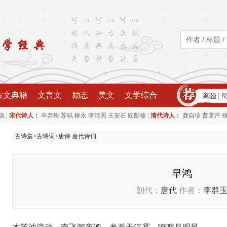
古文典籍
文言文
励志
美文
文学综合
离骚
|
|
|
隐
宋代诗人：
辛弃疾
苏轼
柳永
李清照
王安石
欧阳修
清代诗人：
龚自珍
曹雪芹
古诗集
>
古诗词
>
唐诗 唐代诗词
早鸿
朝代：
唐代
作者：
李群