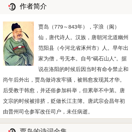
作者简介
贾岛（779～843年），字浪（阆）
仙，唐代诗人。汉族，唐朝河北道幽州
范阳县（今河北省涿州市）人。早年出
家为僧，号无本。自号“碣石山人”。据
说在洛阳的时候后因当时有命令禁止和
尚午后外出，贾岛做诗发牢骚，被韩愈发现其才华。
后受教于韩愈，并还俗参加科举，但累举不中第。唐
文宗的时候被排挤，贬做长江主簿。唐武宗会昌年初
由普州司仓参军改任司户，未任病逝。
贾岛的诗词全集