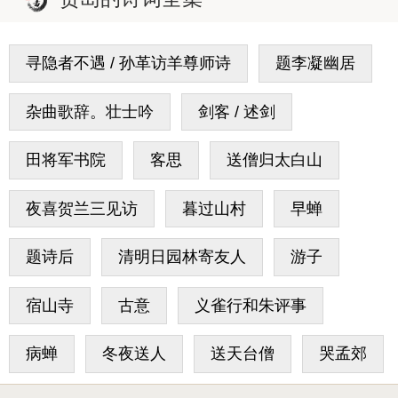
寻隐者不遇 / 孙革访羊尊师诗
题李凝幽居
杂曲歌辞。壮士吟
剑客 / 述剑
田将军书院
客思
送僧归太白山
夜喜贺兰三见访
暮过山村
早蝉
题诗后
清明日园林寄友人
游子
宿山寺
古意
义雀行和朱评事
病蝉
冬夜送人
送天台僧
哭孟郊