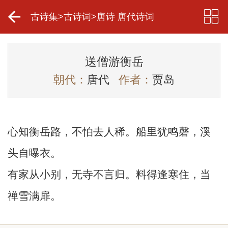
古诗集
>
古诗词
>
唐诗 唐代诗词
送僧游衡岳
朝代：
唐代
作者：
贾岛
心知衡岳路，不怕去人稀。船里犹鸣磬，溪
头自曝衣。
有家从小别，无寺不言归。料得逢寒住，当
禅雪满扉。