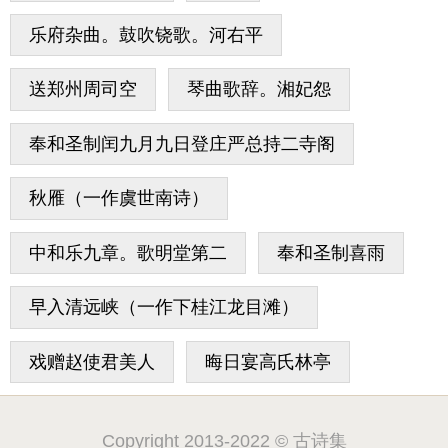
乐府杂曲。鼓吹铙歌。河右平
送郑州周司空
琴曲歌辞。湘妃怨
奉和圣制闰九月九日登庄严总持二寺阁
秋雁（一作虞世南诗）
中和乐九章。歌明堂第二
奉和圣制喜雨
早入清远峡（一作下桂江龙目滩）
戏赠赵使君美人
晦日宴高氏林亭
Copyright 2013-2022 © 古诗集