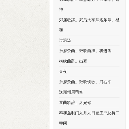
神
郊庙歌辞。武后大享拜洛乐章。禋
和
过温汤
乐府杂曲。鼓吹曲辞。将进酒
横吹曲辞。出塞
春夜
乐府杂曲。鼓吹铙歌。河右平
送郑州周司空
琴曲歌辞。湘妃怨
奉和圣制闰九月九日登庄严总持二
寺阁