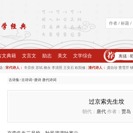
古文典籍
文言文
励志
美文
文学综合
离骚
|
|
|
隐
宋代诗人：
辛弃疾
苏轼
柳永
李清照
王安石
欧阳修
清代诗人：
龚自珍
曹雪芹
古诗集
>
古诗词
>
唐诗 唐代诗词
过京索先生坟
朝代：
唐代
作者：
贾岛