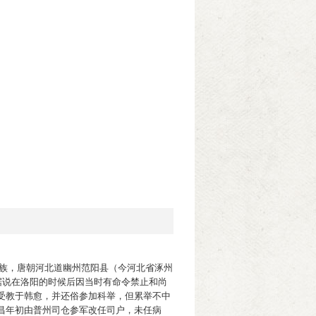
。汉族，唐朝河北道幽州范阳县（今河北省涿州
据说在洛阳的时候后因当时有命令禁止和尚
受教于韩愈，并还俗参加科举，但累举不中
昌年初由普州司仓参军改任司户，未任病