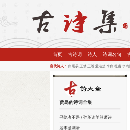
首页
古诗词
诗人
诗词名句
唐代诗人：
白居易
王勃
王维
孟浩然
李白
杜甫
李商
贾岛的诗词全集
寻隐者不遇 / 孙革访羊尊师诗
题李凝幽居