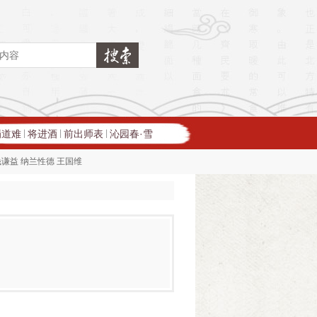
蜀道难
将进酒
前出师表
沁园春·雪
|
|
|
钱谦益
纳兰性德
王国维