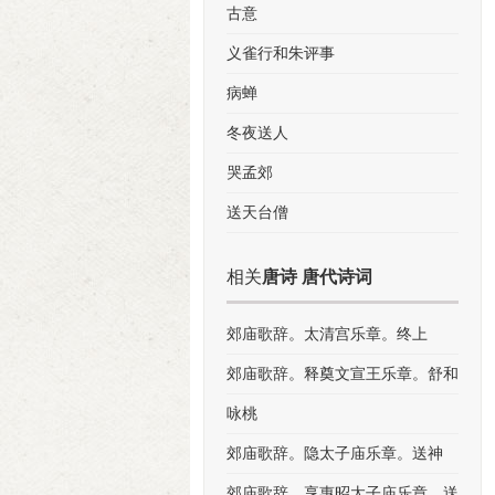
古意
义雀行和朱评事
病蝉
冬夜送人
哭孟郊
送天台僧
相关
唐诗 唐代诗词
郊庙歌辞。太清宫乐章。终上
郊庙歌辞。释奠文宣王乐章。舒和
咏桃
郊庙歌辞。隐太子庙乐章。送神
郊庙歌辞。享惠昭太子庙乐章。送