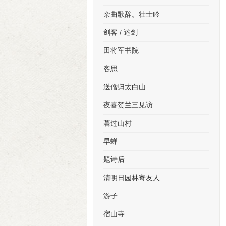
杂曲歌辞。壮士吟
剑客 / 述剑
田将军书院
客思
送僧归太白山
夜喜贺兰三见访
暮过山村
早蝉
题诗后
清明日园林寄友人
游子
宿山寺