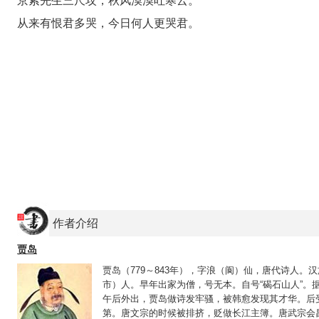
京索先生三尺坟，秋风漠漠吐寒云。
从来有恨君多哭，今日何人更哭君。
作者介绍
贾岛
贾岛（779～843年），字浪（阆）仙，唐代诗人
市）人。早年出家为僧，号无本。自号“碣石山人”。
午后外出，贾岛做诗发牢骚，被韩愈发现其才华。后
第。唐文宗的时候被排挤，贬做长江主簿。唐武宗会