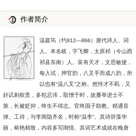
作者简介
温庭筠（约812—866）唐代诗人、词
人。本名岐，字飞卿，太原祁（今山西
祁县东南）人。富有天才，文思敏捷，
每入试，押官韵，八叉手而成八韵，所
以也有“温八叉”之称。然恃才不羁，又
好讥刺权贵，多犯忌讳，取憎于时，故屡举进士不
第，长被贬抑，终生不得志。官终国子助教。精通音
律。工诗，与李商隐齐名，时称“温李”。其诗辞藻华
丽，秾艳精致，内容多写闺情。其词艺术成就在晚唐