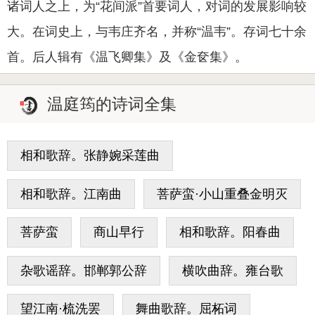
诸词人之上，为“花间派”首要词人，对词的发展影响较
大。在词史上，与韦庄齐名，并称“温韦”。存词七十余
首。后人辑有《温飞卿集》及《金奁集》。
温庭筠的诗词全集
相和歌辞。张静婉采莲曲
相和歌辞。江南曲
菩萨蛮·小山重叠金明灭
菩萨蛮
商山早行
相和歌辞。阳春曲
杂歌谣辞。邯郸郭公辞
横吹曲辞。雍台歌
望江南·梳洗罢
舞曲歌辞。屈柘词