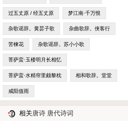
过五丈原 / 经五丈原
梦江南·千万恨
杂歌谣辞。黄昙子歌
杂曲歌辞。侠客行
苦楝花
杂歌谣辞。苏小小歌
菩萨蛮·玉楼明月长相忆
菩萨蛮·水精帘里颇黎枕
相和歌辞。堂堂
咸阳值雨
相关
唐诗 唐代诗词