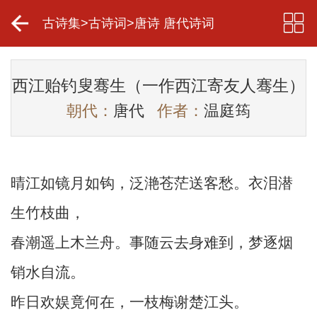
古诗集
>
古诗词
>
唐诗 唐代诗词
西江贻钓叟骞生（一作西江寄友人骞生）
朝代：
唐代
作者：
温庭筠
晴江如镜月如钩，泛滟苍茫送客愁。衣泪潜
生竹枝曲，
春潮遥上木兰舟。事随云去身难到，梦逐烟
销水自流。
昨日欢娱竟何在，一枝梅谢楚江头。