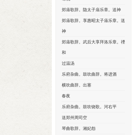
郊庙歌辞。隐太子庙乐章。送神
郊庙歌辞。享惠昭太子庙乐章。送
神
郊庙歌辞。武后大享拜洛乐章。禋
和
过温汤
乐府杂曲。鼓吹曲辞。将进酒
横吹曲辞。出塞
春夜
乐府杂曲。鼓吹铙歌。河右平
送郑州周司空
琴曲歌辞。湘妃怨