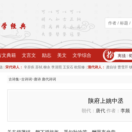
古文典籍
文言文
励志
美文
文学综合
离骚
|
|
|
隐
宋代诗人：
辛弃疾
苏轼
柳永
李清照
王安石
欧阳修
清代诗人：
龚自珍
曹雪芹
古诗集
>
古诗词
>
唐诗 唐代诗词
陕府上姚中丞
朝代：
唐代
作者：
李频