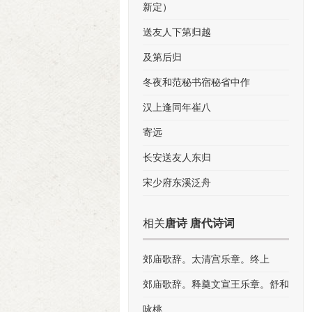
新定）
送友人下第归越
及第后归
冬夜和范秘书宿秘省中作
汉上逢同年崔八
寄远
长安送友人东归
宋少府东溪泛舟
相关
唐诗 唐代诗词
郊庙歌辞。太清宫乐章。终上
郊庙歌辞。释奠文宣王乐章。舒和
咏桃