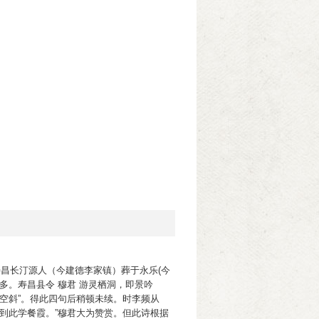
，唐寿昌长汀源人（今建德李家镇）葬于永乐(今
多。寿昌县令 穆君 游灵栖洞，即景吟
空斜”。得此四句后稍顿未续。时李频从
到此学餐霞。”穆君大为赞赏。但此诗根据