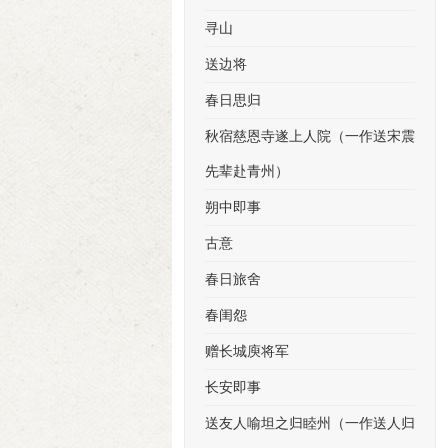
寻山
送边将
春日思归
秋宿慈恩寺遂上人院（一作送宋震
先辈赴青州）
朔中即事
古意
春日旅舍
春闺怨
赠长城庾将军
长安即事
送友人喻坦之归睦州（一作送人归