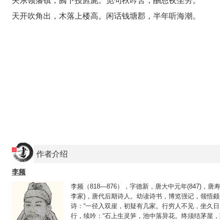
关东领藩镇，阙下授旌旄。觅句秋吟苦，酬恩夜坐劳。
天开吹角出，木落上楼高。闲话钱塘郡，半年听海潮。
作者介绍
李频
李频（818—876），字德新，唐大中元年(847)
李家)，唐代后期诗人。幼读诗书，博览强记，领悟颇
诗：“一径入双崖，初疑有几家。行穷人不见，坐久日
行，续吟：“石上生灵笋，池中落异花。终须结茅屋，