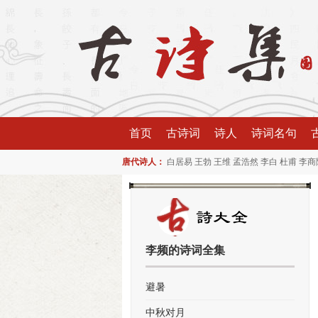
首页
古诗词
诗人
诗词名句
唐代诗人：
白居易
王勃
王维
孟浩然
李白
杜甫
李商
李频的诗词全集
避暑
中秋对月