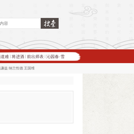
蜀道难
将进酒
前出师表
沁园春·雪
|
|
|
钱谦益
纳兰性德
王国维