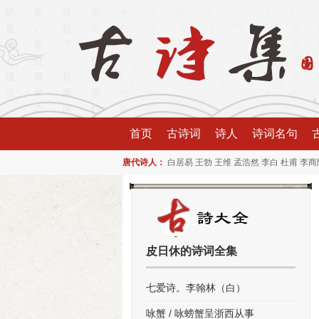
首页
古诗词
诗人
诗词名句
唐代诗人：
白居易
王勃
王维
孟浩然
李白
杜甫
李商
皮日休的诗词全集
七爱诗。李翰林（白）
咏蟹 / 咏螃蟹呈浙西从事