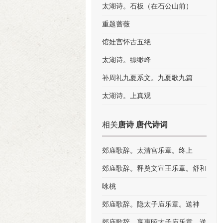
太湖诗。石板（在石公山前）
重题蔷薇
馆娃宫怀古五绝
太湖诗。缥缈峰
补周礼九夏系文。九夏歌九篇
太湖诗。上真观
相关
唐诗 唐代诗词
郊庙歌辞。太清宫乐章。终上
郊庙歌辞。释奠文宣王乐章。舒和
咏桃
郊庙歌辞。隐太子庙乐章。送神
郊庙歌辞。享惠昭太子庙乐章。送