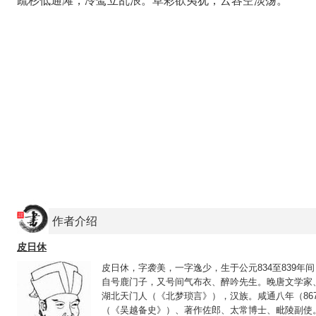
疏杉低通滩，冷鹭立乱浪。草彩欲夷犹，云容空淡荡。
作者介绍
皮日休
皮日休，字袭美，一字逸少，生于公元834至839年
自号鹿门子，又号间气布衣、醉吟先生。晚唐文学家、
湖北天门人（《北梦琐言》），汉族。咸通八年（86
（《吴越备史》）、著作佐郎、太常博士、毗陵副使。