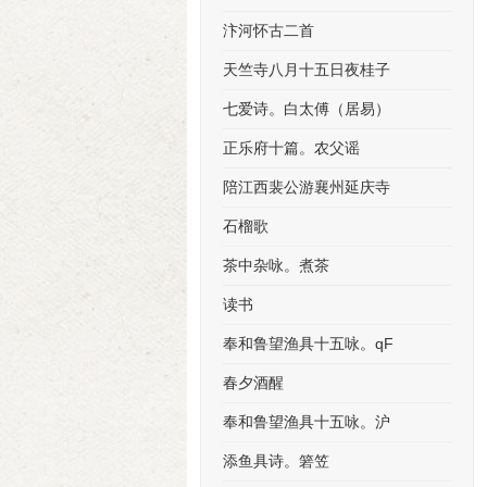
汴河怀古二首
天竺寺八月十五日夜桂子
七爱诗。白太傅（居易）
正乐府十篇。农父谣
陪江西裴公游襄州延庆寺
石榴歌
茶中杂咏。煮茶
读书
奉和鲁望渔具十五咏。qF
春夕酒醒
奉和鲁望渔具十五咏。沪
添鱼具诗。箬笠