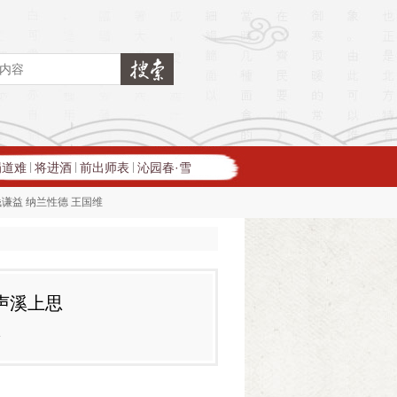
蜀道难
将进酒
前出师表
沁园春·雪
|
|
|
钱谦益
纳兰性德
王国维
声溪上思
休