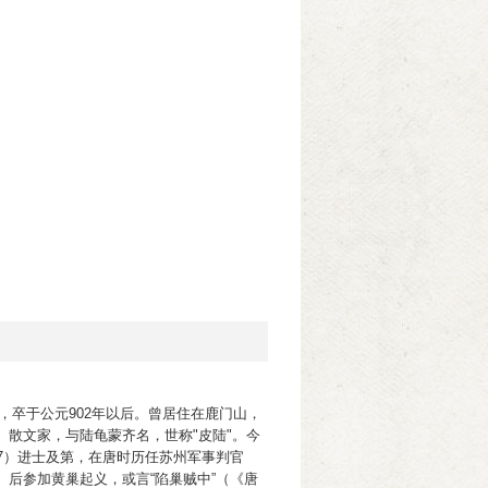
间，卒于公元902年以后。曾居住在鹿门山，
散文家，与陆龟蒙齐名，世称"皮陆"。今
7）进士及第，在唐时历任苏州军事判官
后参加黄巢起义，或言“陷巢贼中”（《唐