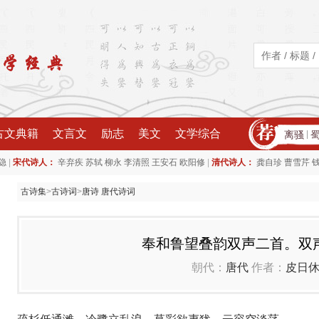
古文典籍
文言文
励志
美文
文学综合
离骚
|
|
|
隐
宋代诗人：
辛弃疾
苏轼
柳永
李清照
王安石
欧阳修
清代诗人：
龚自珍
曹雪芹
古诗集
>
古诗词
>
唐诗 唐代诗词
奉和鲁望叠韵双声二首。双
朝代：
唐代
作者：
皮日