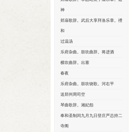
神
郊庙歌辞。武后大享拜洛乐章。禋
和
过温汤
乐府杂曲。鼓吹曲辞。将进酒
横吹曲辞。出塞
春夜
乐府杂曲。鼓吹铙歌。河右平
送郑州周司空
琴曲歌辞。湘妃怨
奉和圣制闰九月九日登庄严总持二
寺阁