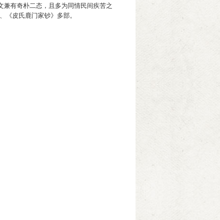
文兼有奇朴二态，且多为同情民间疾苦之
》、《皮氏鹿门家钞》多部。