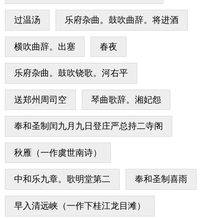
过温汤
乐府杂曲。鼓吹曲辞。将进酒
横吹曲辞。出塞
春夜
乐府杂曲。鼓吹铙歌。河右平
送郑州周司空
琴曲歌辞。湘妃怨
奉和圣制闰九月九日登庄严总持二寺阁
秋雁（一作虞世南诗）
中和乐九章。歌明堂第二
奉和圣制喜雨
早入清远峡（一作下桂江龙目滩）