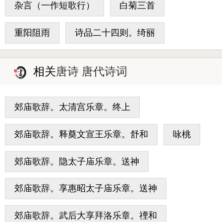
杂言（一作短歌行）
白菊三首
重阳阻雨
诗品二十四则。绮丽
相关
唐诗 唐代诗词
郊庙歌辞。太清宫乐章。终上
郊庙歌辞。释奠文宣王乐章。舒和
咏桃
郊庙歌辞。隐太子庙乐章。送神
郊庙歌辞。享惠昭太子庙乐章。送神
郊庙歌辞。武后大享拜洛乐章。禋和