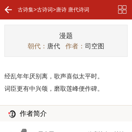
古诗集
>
古诗词
>
唐诗 唐代诗词
漫题
朝代：
唐代
作者：
司空图
经乱年年厌别离，歌声喜似太平时。
词臣更有中兴颂，磨取莲峰便作碑。
作者简介