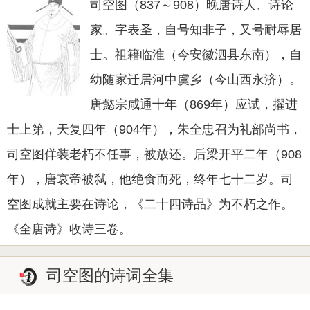
司空图（837～908）晚唐诗人、诗论
家。字表圣，自号知非子，又号耐辱居
士。祖籍临淮（今安徽泗县东南），自
幼随家迁居河中虞乡（今山西永济）。
唐懿宗咸通十年（869年）应试，擢进
士上第，天复四年（904年），朱全忠召为礼部尚书，
司空图佯装老朽不任事，被放还。后梁开平二年（908
年），唐哀帝被弑，他绝食而死，终年七十二岁。司
空图成就主要在诗论，《二十四诗品》为不朽之作。
《全唐诗》收诗三卷。
司空图的诗词全集