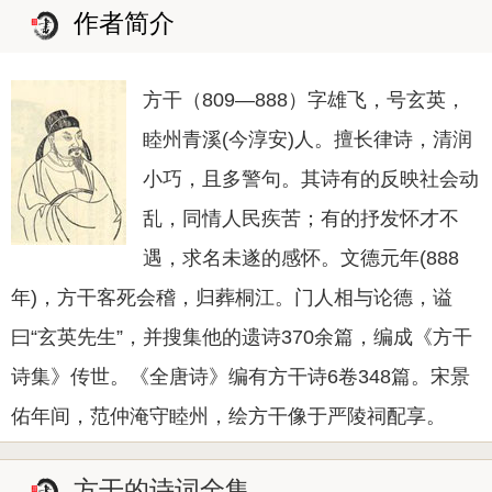
作者简介
方干（809—888）字雄飞，号玄英，
睦州青溪(今淳安)人。擅长律诗，清润
小巧，且多警句。其诗有的反映社会动
乱，同情人民疾苦；有的抒发怀才不
遇，求名未遂的感怀。文德元年(888
年)，方干客死会稽，归葬桐江。门人相与论德，谥
曰“玄英先生”，并搜集他的遗诗370余篇，编成《方干
诗集》传世。《全唐诗》编有方干诗6卷348篇。宋景
佑年间，范仲淹守睦州，绘方干像于严陵祠配享。
方干的诗词全集