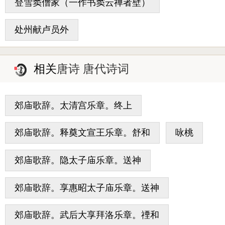
登雪窦僧家（一作书窦云禅者壁）
处州献卢员外
相关
唐诗 唐代诗词
郊庙歌辞。太清宫乐章。终上
郊庙歌辞。释奠文宣王乐章。舒和
咏桃
郊庙歌辞。隐太子庙乐章。送神
郊庙歌辞。享惠昭太子庙乐章。送神
郊庙歌辞。武后大享拜洛乐章。禋和