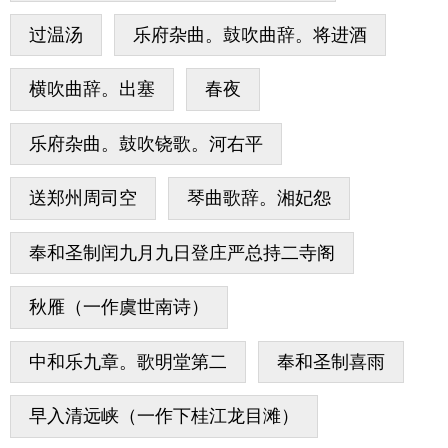
过温汤
乐府杂曲。鼓吹曲辞。将进酒
横吹曲辞。出塞
春夜
乐府杂曲。鼓吹铙歌。河右平
送郑州周司空
琴曲歌辞。湘妃怨
奉和圣制闰九月九日登庄严总持二寺阁
秋雁（一作虞世南诗）
中和乐九章。歌明堂第二
奉和圣制喜雨
早入清远峡（一作下桂江龙目滩）