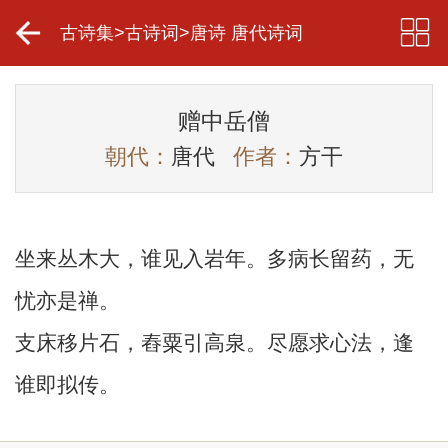
古诗集
>
古诗词
>
唐诗 唐代诗词
赠中岳僧
朝代：
唐代
作者：
方干
坐来丛木大，谁见入岩年。多病长留药，无
忧亦是禅。
支床移片石，舂粟引高泉。尽愿求心法，逢
谁即拟传。