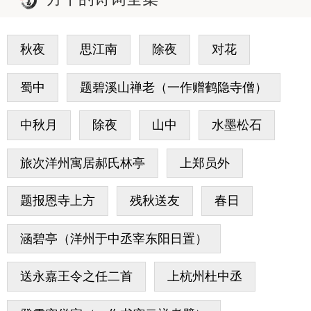
秋夜
思江南
除夜
对花
蜀中
题碧溪山禅老（一作赠鹤隐寺僧）
中秋月
除夜
山中
水墨松石
旅次洋州寓居郝氏林亭
上郑员外
题报恩寺上方
残秋送友
春日
涵碧亭（洋州于中丞宰东阳日置）
送永嘉王令之任二首
上杭州杜中丞