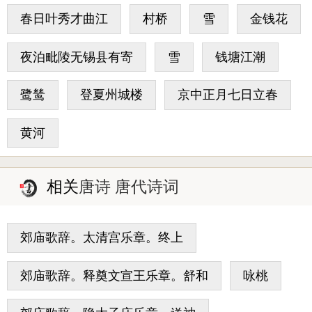
春日叶秀才曲江
村桥
雪
金钱花
夜泊毗陵无锡县有寄
雪
钱塘江潮
鹭鸶
登夏州城楼
京中正月七日立春
黄河
相关
唐诗 唐代诗词
郊庙歌辞。太清宫乐章。终上
郊庙歌辞。释奠文宣王乐章。舒和
咏桃