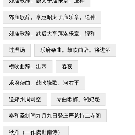
郊庙歌辞。隐太子庙乐章。送神
郊庙歌辞。享惠昭太子庙乐章。送神
郊庙歌辞。武后大享拜洛乐章。禋和
过温汤
乐府杂曲。鼓吹曲辞。将进酒
横吹曲辞。出塞
春夜
乐府杂曲。鼓吹铙歌。河右平
送郑州周司空
琴曲歌辞。湘妃怨
奉和圣制闰九月九日登庄严总持二寺阁
秋雁（一作虞世南诗）