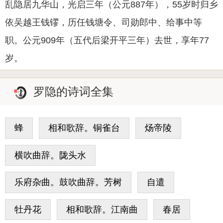
乱隐居九华山，光启三年（公元887年），55岁时归乡
依吴越王钱镠，历任钱塘令、司勋郎中、给事中等
职。公元909年（五代后梁开平三年）去世，享年77
岁。
罗隐的诗词全集
蜂
相和歌辞。铜雀台
炀帝陵
横吹曲辞。陇头水
乐府杂曲。鼓吹曲辞。芳树
自遣
牡丹花
相和歌辞。江南曲
春居