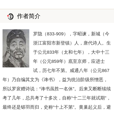
作者简介
罗隐（833-909），字昭谏，新城（今
浙江富阳市新登镇）人，唐代诗人。生
于公元833年（太和七年），大中十三
年（公元859年）底至京师，应进士
试，历七年不第。咸通八年（公元867
年）乃自编其文为《谗书》，益为统治阶级所憎恶，
所以罗衮赠诗说：“谗书虽胜一名休”。后来又断断续续
考了几年，总共考了十多次，自称“十二三年就试期”，
最终还是铩羽而归，史称“十上不第”。黄巢起义后，避