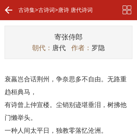
古诗集
>
古诗词
>
唐诗 唐代诗词
寄张侍郎
朝代：
唐代
作者：
罗隐
衰羸岂合话荆州，争奈思多不自由。无路重
趋桓典马，
有诗曾上仲宣楼。尘销别迹堪垂泪，树拂他
门懒举头。
一种人间太平日，独教零落忆沧洲。