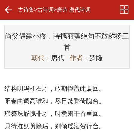
古诗集
>
古诗词
>
唐诗 唐代诗词
尚父偶建小楼，特摛丽藻绝句不敢称扬三
首
朝代：
唐代
作者：
罗隐
结构叨冯柱石才，敢期幢盖此裴回。
阳春曲调高谁和，尽日焚香倚隗台。
玳簪珠履愧非才，时凭阑干首重回。
只待淮妖剪除后，别倾卮酒贺行台。