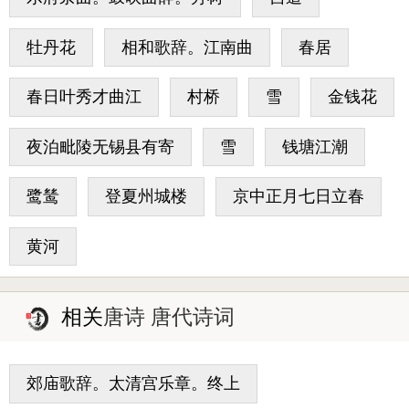
牡丹花
相和歌辞。江南曲
春居
春日叶秀才曲江
村桥
雪
金钱花
夜泊毗陵无锡县有寄
雪
钱塘江潮
鹭鸶
登夏州城楼
京中正月七日立春
黄河
相关
唐诗 唐代诗词
郊庙歌辞。太清宫乐章。终上