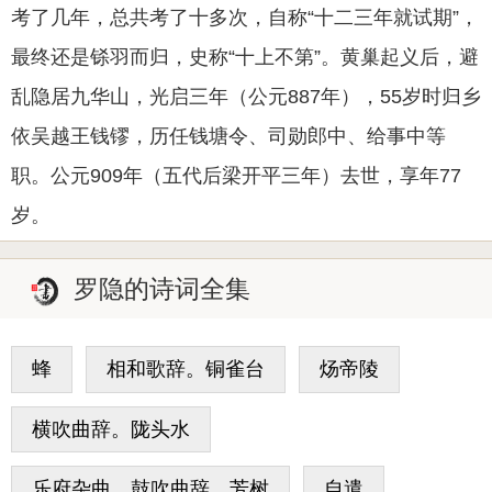
考了几年，总共考了十多次，自称“十二三年就试期”，
最终还是铩羽而归，史称“十上不第”。黄巢起义后，避
乱隐居九华山，光启三年（公元887年），55岁时归乡
依吴越王钱镠，历任钱塘令、司勋郎中、给事中等
职。公元909年（五代后梁开平三年）去世，享年77
岁。
罗隐的诗词全集
蜂
相和歌辞。铜雀台
炀帝陵
横吹曲辞。陇头水
乐府杂曲。鼓吹曲辞。芳树
自遣