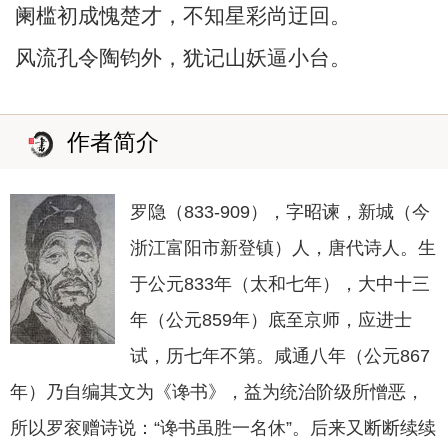
阑槛初成愧楚才，不知星彩尚迂回。
风流孔令陶钧外，犹记山妖逼小台。
作者简介
罗隐（833-909），字昭谏，新城（今
浙江富阳市新登镇）人，唐代诗人。生
于公元833年（太和七年），大中十三
年（公元859年）底至京师，应进士
试，历七年不第。咸通八年（公元867
年）乃自编其文为《谗书》，益为统治阶级所憎恶，
所以罗衮赠诗说：“谗书虽胜一名休”。后来又断断续续