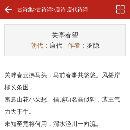
古诗集
>
古诗词
>
唐诗 唐代诗词
关亭春望
朝代：
唐代
作者：
罗隐
关畔春云拂马头，马前春事共悠悠。风摇岸
柳长条困，
露裛山花小朵愁。信越功名高似狗，裴王气
力大于牛。
未知至竟将何用，渭水泾川一向流。