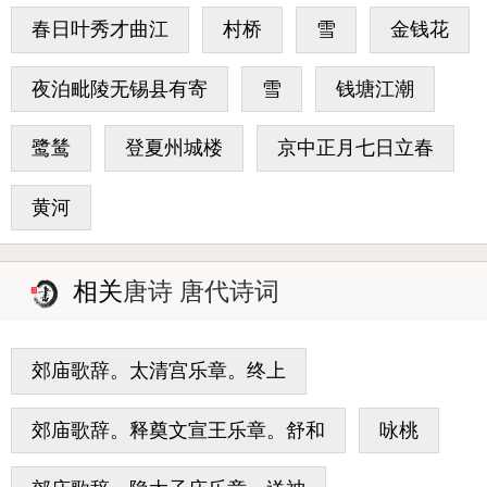
春日叶秀才曲江
村桥
雪
金钱花
夜泊毗陵无锡县有寄
雪
钱塘江潮
鹭鸶
登夏州城楼
京中正月七日立春
黄河
相关
唐诗 唐代诗词
郊庙歌辞。太清宫乐章。终上
郊庙歌辞。释奠文宣王乐章。舒和
咏桃