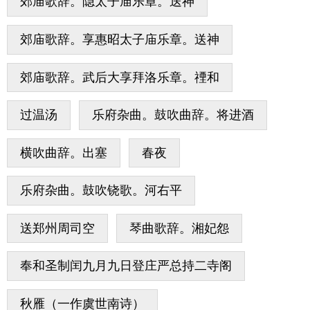
郊庙歌辞。隐太子庙乐章。送神
郊庙歌辞。享惠昭太子庙乐章。送神
郊庙歌辞。武后大享拜洛乐章。禋和
过温汤
乐府杂曲。鼓吹曲辞。将进酒
横吹曲辞。出塞
春夜
乐府杂曲。鼓吹铙歌。河右平
送郑州周司空
琴曲歌辞。湘妃怨
奉和圣制闰九月九日登庄严总持二寺阁
秋雁（一作虞世南诗）