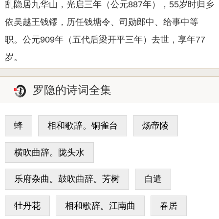
乱隐居九华山，光启三年（公元887年），55岁时归乡
依吴越王钱镠，历任钱塘令、司勋郎中、给事中等
职。公元909年（五代后梁开平三年）去世，享年77
岁。
罗隐的诗词全集
蜂
相和歌辞。铜雀台
炀帝陵
横吹曲辞。陇头水
乐府杂曲。鼓吹曲辞。芳树
自遣
牡丹花
相和歌辞。江南曲
春居