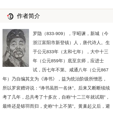
作者简介
罗隐（833-909），字昭谏，新城（今
浙江富阳市新登镇）人，唐代诗人。生
于公元833年（太和七年），大中十三
年（公元859年）底至京师，应进士
试，历七年不第。咸通八年（公元867
年）乃自编其文为《谗书》，益为统治阶级所憎恶，
所以罗衮赠诗说：“谗书虽胜一名休”。后来又断断续续
考了几年，总共考了十多次，自称“十二三年就试期”，
最终还是铩羽而归，史称“十上不第”。黄巢起义后，避