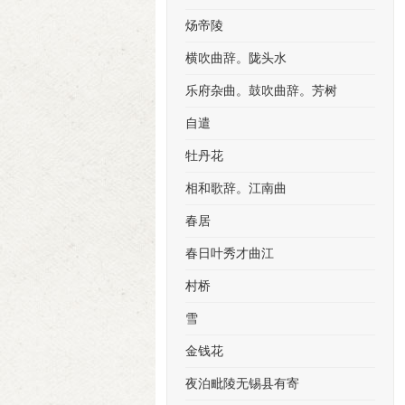
炀帝陵
横吹曲辞。陇头水
乐府杂曲。鼓吹曲辞。芳树
自遣
牡丹花
相和歌辞。江南曲
春居
春日叶秀才曲江
村桥
雪
金钱花
夜泊毗陵无锡县有寄