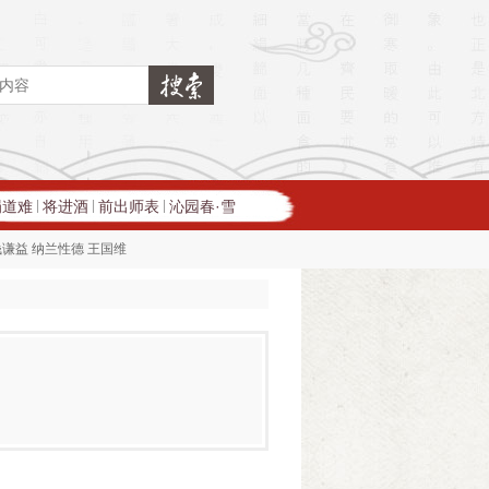
蜀道难
将进酒
前出师表
沁园春·雪
|
|
|
钱谦益
纳兰性德
王国维