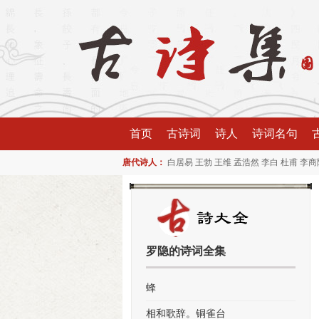
首页
古诗词
诗人
诗词名句
唐代诗人：
白居易
王勃
王维
孟浩然
李白
杜甫
李商
罗隐的诗词全集
蜂
相和歌辞。铜雀台