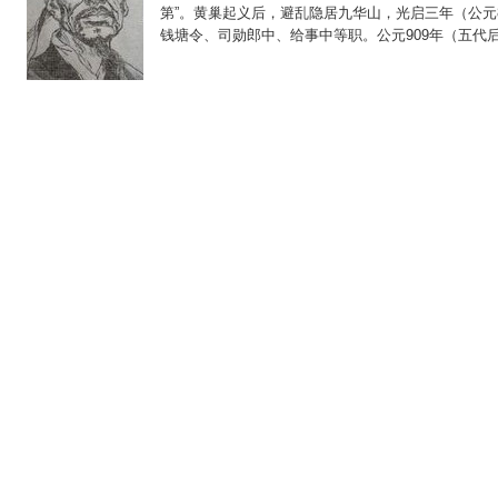
第”。黄巢起义后，避乱隐居九华山，光启三年（公元8
钱塘令、司勋郎中、给事中等职。公元909年（五代