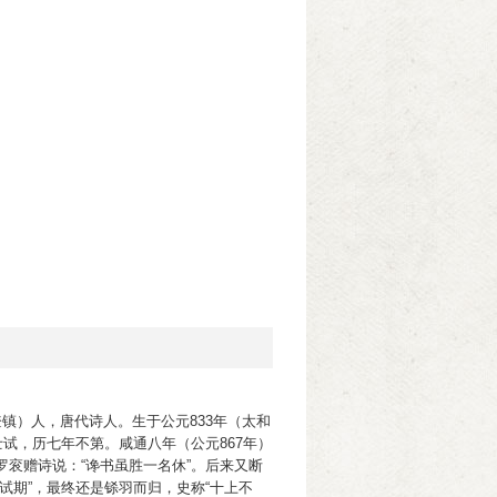
登镇）人，唐代诗人。生于公元833年（太和
士试，历七年不第。咸通八年（公元867年）
衮赠诗说：“谗书虽胜一名休”。后来又断
试期”，最终还是铩羽而归，史称“十上不