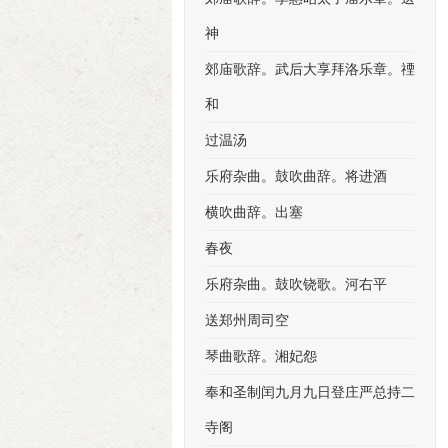
神
郊庙歌辞。武后大享拜洛乐章。禋
和
过温汤
乐府杂曲。鼓吹曲辞。将进酒
横吹曲辞。出塞
春夜
乐府杂曲。鼓吹铙歌。河右平
送郑州周司空
琴曲歌辞。湘妃怨
奉和圣制闰九月九日登庄严总持二
寺阁