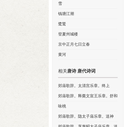
雪
钱塘江潮
鹭鸶
登夏州城楼
京中正月七日立春
黄河
相关
唐诗 唐代诗词
郊庙歌辞。太清宫乐章。终上
郊庙歌辞。释奠文宣王乐章。舒和
咏桃
郊庙歌辞。隐太子庙乐章。送神
郊庙歌辞。享惠昭太子庙乐章。送