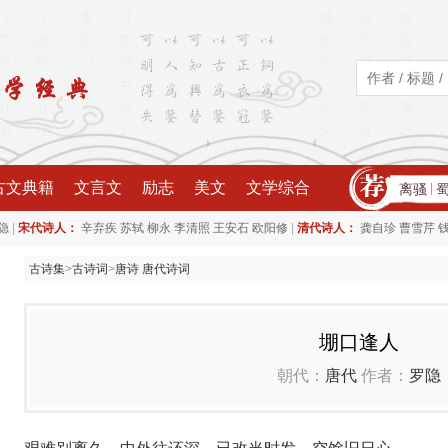
古文典籍
文言文
励志
美文
文学综合
离骚
|
|
|
隐
宋代诗人：
辛弃疾
苏轼
柳永
李清照
王安石
欧阳修
清代诗人：
龚自珍
曹雪芹
古诗集
>
古诗词
>
唐诗 唐代诗词
堋口逢人
朝代：
唐代
作者：
罗隐