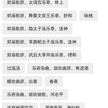
郊庙歌辞。太清宫乐章。终上
郊庙歌辞。释奠文宣王乐章。舒和
咏桃
郊庙歌辞。隐太子庙乐章。送神
郊庙歌辞。享惠昭太子庙乐章。送神
郊庙歌辞。武后大享拜洛乐章。禋和
过温汤
乐府杂曲。鼓吹曲辞。将进酒
横吹曲辞。出塞
春夜
乐府杂曲。鼓吹铙歌。河右平
送郑州周司空
琴曲歌辞。湘妃怨