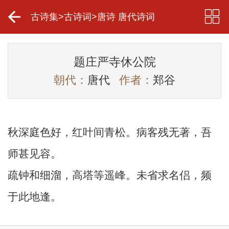
古诗集
>
古诗词
>
唐诗 唐代诗词
题庄严寺休公院
朝代：
唐代
作者：
郑谷
秋深庭色好，红叶间青松。病客残无著，吾
师甚见容。
疏钟和细溜，高塔等遥峰。未省求名侣，频
于此地逢。