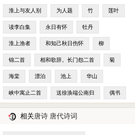
淮上与友人别
为人题
竹
莲叶
读李白集
永日有怀
牡丹
淮上渔者
和知己秋日伤怀
柳
锦二首
相和歌辞。长门怨二首
菊
海棠
漂泊
池上
华山
峡中寓止二首
送徐涣端公南归
偶书
相关
唐诗 唐代诗词