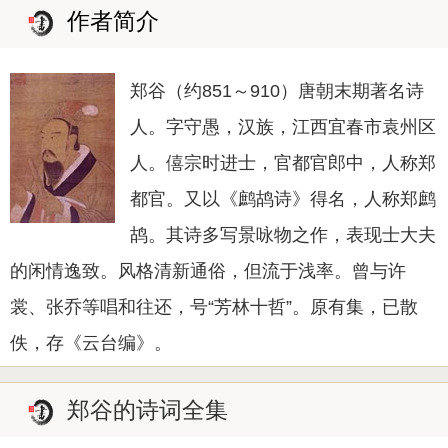
作者简介
郑谷（约851～910）唐朝末期著名诗
人。字守愚，汉族，江西宜春市袁州区
人。僖宗时进士，官都官郎中，人称郑
都官。又以《鹧鸪诗》得名，人称郑鹧
鸪。其诗多写景咏物之作，表现士大夫
的闲情逸致。风格清新通俗，但流于浅率。曾与许
裳、张乔等唱和往还，号“芳林十哲”。原有集，已散
佚，存《云台编》。
郑谷的诗词全集