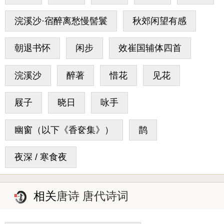
浣溪沙·宿醉离愁慢髻鬟
秋郊闲望有感
朝退书怀
闲步
效崔国辅体四首
浣溪沙
醉著
惜花
见花
屐子
晓日
咏手
幽窗（以下《香奁集》）
鹊
夜深 / 寒食夜
相关
唐诗 唐代诗词