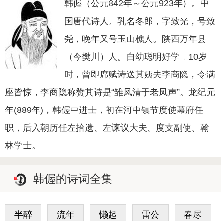
韩偓（公元842年～公元923年）。中
国唐代诗人。乳名冬郎，字致光，号致
尧，晚年又号玉山樵人。陕西万年县
（今樊川）人。自幼聪明好学，10岁
时，曾即席赋诗送其姨夫李商隐，令满
座皆惊，李商隐称赞其诗是“雏凤清于老凤声”。龙纪元
年(889年)，韩偓中进士，初在河中镇节度使幕府任
职，后入朝历任左拾遗、左谏议大夫、度支副使、翰
林学士。
韩偓的诗词全集
半醉
流年
懒起
雷公
春尽