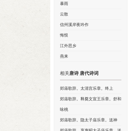
暴雨
云散
信州溪岸夜吟作
悔恨
江外思乡
燕来
相关
唐诗 唐代诗词
郊庙歌辞。太清宫乐章。终上
郊庙歌辞。释奠文宣王乐章。舒和
咏桃
郊庙歌辞。隐太子庙乐章。送神
郊庙歌辞。享惠昭太子庙乐章。送