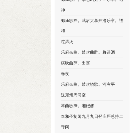
神
郊庙歌辞。武后大享拜洛乐章。禋
和
过温汤
乐府杂曲。鼓吹曲辞。将进酒
横吹曲辞。出塞
春夜
乐府杂曲。鼓吹铙歌。河右平
送郑州周司空
琴曲歌辞。湘妃怨
奉和圣制闰九月九日登庄严总持二
寺阁