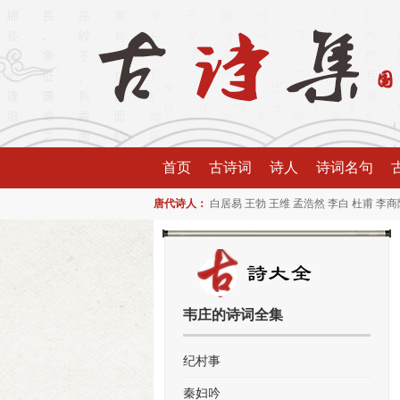
首页
古诗词
诗人
诗词名句
唐代诗人：
白居易
王勃
王维
孟浩然
李白
杜甫
李商
韦庄的诗词全集
纪村事
秦妇吟