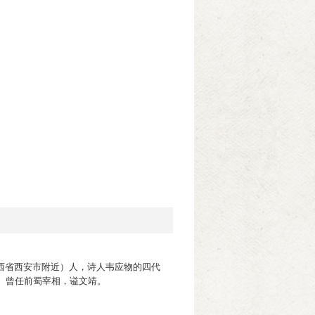
陕西省西安市附近）人，诗人韦应物的四代
。曾任前蜀宰相，谥文靖。