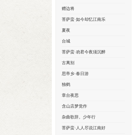
赠边将
菩萨蛮·如今却忆江南乐
夏夜
台城
菩萨蛮·劝君今夜须沉醉
古离别
思帝乡·春日游
独鹤
章台夜思
含山店梦觉作
杂曲歌辞。少年行
菩萨蛮·人人尽说江南好