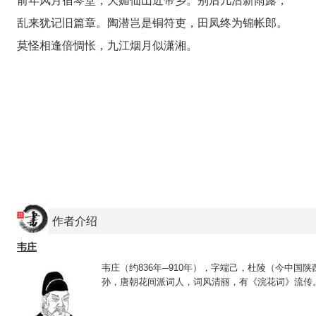
前年风月宿琴堂，大媚仙山近帝乡。别后几沾新雨露，
乱来犹记旧篇章。陶潜岂是铜符吏，田凤终为锦帐郎。
莫怪相逢倍惆怅，九江烟月似潇湘。
作者介绍
韦庄
韦庄（约836年─910年），字端己，杜陵（今中国
孙，唐朝花间派词人，词风清丽，有《浣花词》流传