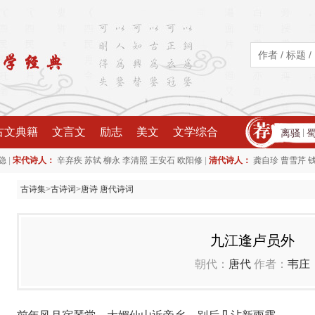
古文典籍
文言文
励志
美文
文学综合
离骚
|
|
|
隐
宋代诗人：
辛弃疾
苏轼
柳永
李清照
王安石
欧阳修
清代诗人：
龚自珍
曹雪芹
古诗集
>
古诗词
>
唐诗 唐代诗词
九江逢卢员外
朝代：
唐代
作者：
韦庄