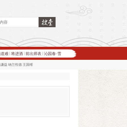
蜀道难
将进酒
前出师表
沁园春·雪
|
|
|
钱谦益
纳兰性德
王国维