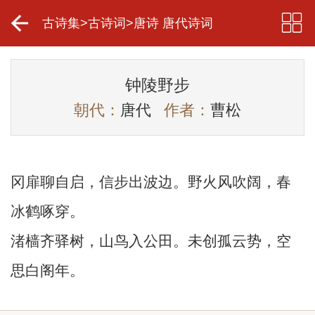
古诗集
>
古诗词
>
唐诗 唐代诗词
钟陵野步
朝代：
唐代
作者：
曹松
冈扉聊自启，信步出波边。野火风吹阔，春
冰鹤啄穿。
渚樯齐驿树，山鸟入公田。未创孤云势，空
思白阁年。