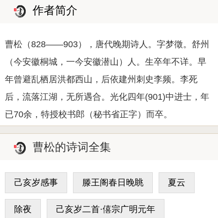
作者简介
曹松（828——903），唐代晚期诗人。字梦徵。舒州
（今安徽桐城，一今安徽潜山）人。生卒年不详。早
年曾避乱栖居洪都西山，后依建州刺史李频。李死
后，流落江湖，无所遇合。光化四年(901)中进士，年
已70余，特授校书郎（秘书省正字）而卒。
曹松的诗词全集
己亥岁感事
滕王阁春日晚眺
夏云
除夜
己亥岁二首·僖宗广明元年