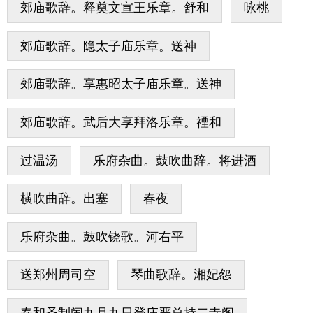
郊庙歌辞。释奠文宣王乐章。舒和
咏桃
郊庙歌辞。隐太子庙乐章。送神
郊庙歌辞。享惠昭太子庙乐章。送神
郊庙歌辞。武后大享拜洛乐章。禋和
过温汤
乐府杂曲。鼓吹曲辞。将进酒
横吹曲辞。出塞
春夜
乐府杂曲。鼓吹铙歌。河右平
送郑州周司空
琴曲歌辞。湘妃怨
奉和圣制闰九月九日登庄严总持二寺阁