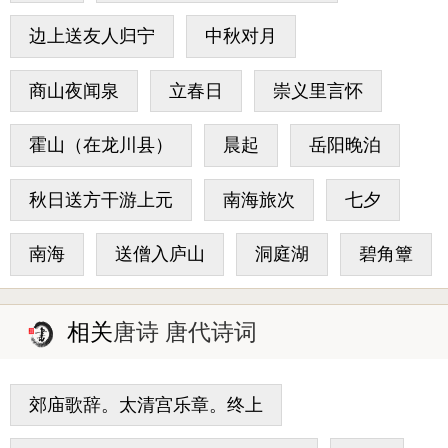
边上送友人归宁
中秋对月
商山夜闻泉
立春日
崇义里言怀
霍山（在龙川县）
晨起
岳阳晚泊
秋日送方干游上元
南海旅次
七夕
南海
送僧入庐山
洞庭湖
碧角簟
相关
唐诗 唐代诗词
郊庙歌辞。太清宫乐章。终上