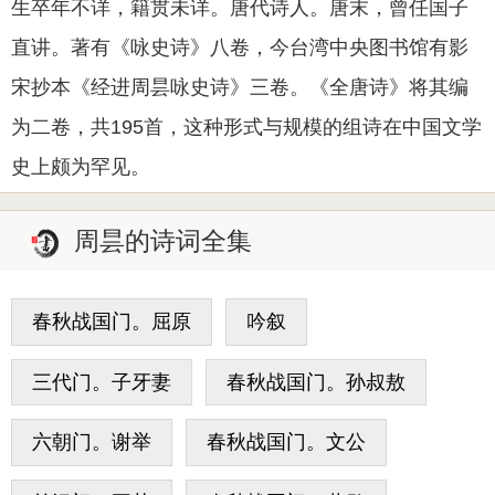
生卒年不详，籍贯未详。唐代诗人。唐末，曾任国子
直讲。著有《咏史诗》八卷，今台湾中央图书馆有影
宋抄本《经进周昙咏史诗》三卷。《全唐诗》将其编
为二卷，共195首，这种形式与规模的组诗在中国文学
史上颇为罕见。
周昙的诗词全集
春秋战国门。屈原
吟叙
三代门。子牙妻
春秋战国门。孙叔敖
六朝门。谢举
春秋战国门。文公