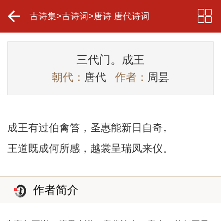
古诗集
>
古诗词
>
唐诗 唐代诗词
三代门。成王
朝代：
唐代
作者：
周昙
成王有过伯禽笞，圣惠能新日自奇。
王道既成何所感，越裳呈瑞凤来仪。
作者简介