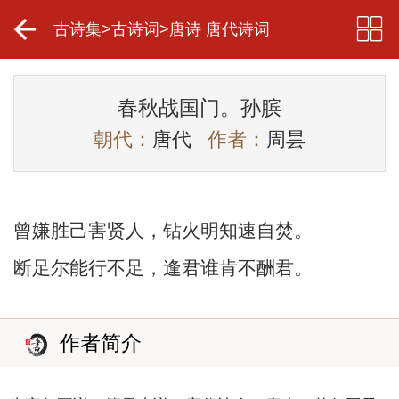
古诗集
>
古诗词
>
唐诗 唐代诗词
春秋战国门。孙膑
朝代：
唐代
作者：
周昙
曾嫌胜己害贤人，钻火明知速自焚。
断足尔能行不足，逢君谁肯不酬君。
作者简介