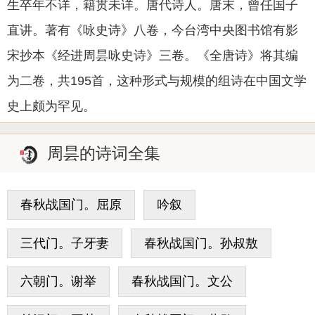
生卒年不详，籍贯未详。唐代诗人。唐末，曾任国子
直讲。著有《咏史诗》八卷，今台湾中央图书馆有影
宋抄本《经进周昙咏史诗》三卷。《全唐诗》将其编
为二卷，共195首，这种形式与规模的组诗在中国文学
史上颇为罕见。
周昙的诗词全集
春秋战国门。屈原
吟叙
三代门。子牙妻
春秋战国门。孙叔敖
六朝门。谢举
春秋战国门。文公