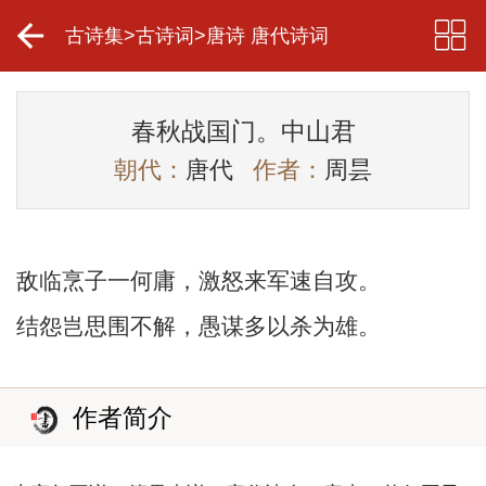
古诗集
>
古诗词
>
唐诗 唐代诗词
春秋战国门。中山君
朝代：
唐代
作者：
周昙
敌临烹子一何庸，激怒来军速自攻。
结怨岂思围不解，愚谋多以杀为雄。
作者简介