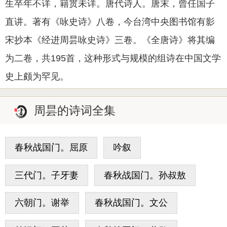
生卒年不详，籍贯未详。唐代诗人。唐末，曾任国子
直讲。著有《咏史诗》八卷，今台湾中央图书馆有影
宋抄本《经进周昙咏史诗》三卷。《全唐诗》将其编
为二卷，共195首，这种形式与规模的组诗在中国文学
史上颇为罕见。
周昙的诗词全集
春秋战国门。屈原
吟叙
三代门。子牙妻
春秋战国门。孙叔敖
六朝门。谢举
春秋战国门。文公