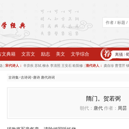
古文典籍
文言文
励志
美文
文学综合
离骚
|
|
|
隐
宋代诗人：
辛弃疾
苏轼
柳永
李清照
王安石
欧阳修
清代诗人：
龚自珍
曹雪芹
古诗集
>
古诗词
>
唐诗 唐代诗词
隋门。贺若弼
朝代：
唐代
作者：
周昙