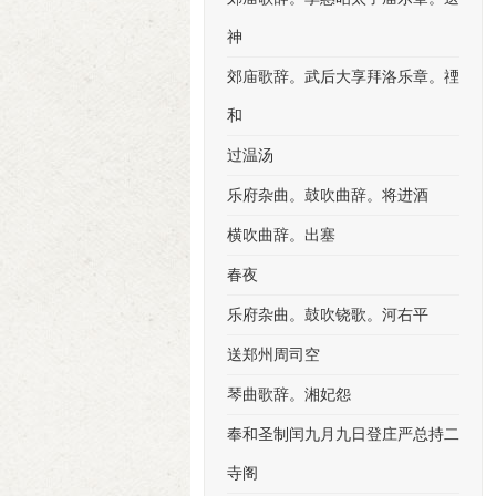
神
郊庙歌辞。武后大享拜洛乐章。禋
和
过温汤
乐府杂曲。鼓吹曲辞。将进酒
横吹曲辞。出塞
春夜
乐府杂曲。鼓吹铙歌。河右平
送郑州周司空
琴曲歌辞。湘妃怨
奉和圣制闰九月九日登庄严总持二
寺阁