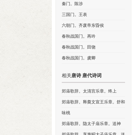
秦门。陈涉
三国门。王表
六朝门。齐废帝东昏侯
春秋战国门。再吟
春秋战国门。田饶
春秋战国门。虞卿
相关
唐诗 唐代诗词
郊庙歌辞。太清宫乐章。终上
郊庙歌辞。释奠文宣王乐章。舒和
咏桃
郊庙歌辞。隐太子庙乐章。送神
郊庙歌辞。享惠昭太子庙乐章。送