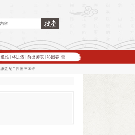
蜀道难
将进酒
前出师表
沁园春·雪
|
|
|
钱谦益
纳兰性德
王国维