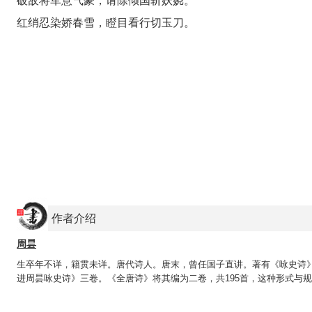
破敌将军意气豪，请除倾国斩妖娆。
红绡忍染娇春雪，瞪目看行切玉刀。
作者介绍
周昙
生卒年不详，籍贯未详。唐代诗人。唐末，曾任国子直讲。著有《咏史诗
进周昙咏史诗》三卷。《全唐诗》将其编为二卷，共195首，这种形式与