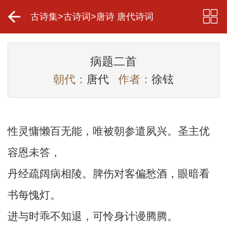
古诗集
>
古诗词
>
唐诗 唐代诗词
病题二首
朝代：
唐代
作者：
徐铉
性灵慵懒百无能，唯被朝参遣夙兴。圣主优
容恩未答，
丹经疏阔病相陵。脾伤对客偏愁酒，眼暗看
书每愧灯。
进与时乖不知退，可怜身计谩腾腾。