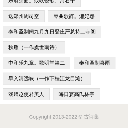
乐府杂曲。鼓吹铙歌。河右平
送郑州周司空
琴曲歌辞。湘妃怨
奉和圣制闰九月九日登庄严总持二寺阁
秋雁（一作虞世南诗）
中和乐九章。歌明堂第二
奉和圣制喜雨
早入清远峡（一作下桂江龙目滩）
戏赠赵使君美人
晦日宴高氏林亭
Copyright 2013-2022 © 古诗集