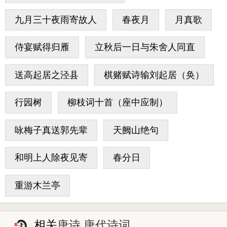
九月三十夜雨寄故人
春夜月
月真歌
侍宴赋得归雁
立秋后一日与朱舍人同直
送高起居之泾县
棋赌赋诗输刘起居（奂）
行园树
柳枝词十首（座中应制）
咏梅子真送郭先辈
天阙山绝句
和明上人除夜见寄
春分日
重游木兰亭
相关
唐诗 唐代诗词