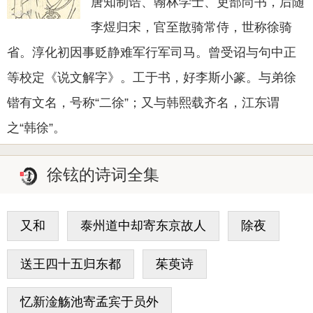
唐知制诰、翰林学士、吏部尚书，后随
李煜归宋，官至散骑常侍，世称徐骑
省。淳化初因事贬静难军行军司马。曾受诏与句中正
等校定《说文解字》。工于书，好李斯小篆。与弟徐
锴有文名，号称“二徐”；又与韩熙载齐名，江东谓
之“韩徐”。
徐铉的诗词全集
又和
泰州道中却寄东京故人
除夜
送王四十五归东都
茱萸诗
忆新淦觞池寄孟宾于员外