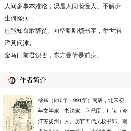
人间多事本难论，况是人间懒慢人。不解养
生何怪病，
已能知命敢辞贫。向空咄咄烦书字，举世滔
滔莫问津。
金马门前君识否，东方曼倩是前身。
作者简介
徐铉（916年—991年）南唐，北宋初
年文学家、书法家。字鼎臣，广陵（今
江苏扬州）人。历官五代吴校书郎、南